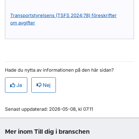
Transportstyrelsens (TSFS 2024:78) föreskrifter
om avgifter
Hade du nytta av informationen på den här sidan?
Ja
Nej
Om sidan
Senast uppdaterad: 2026-05-08, kl 07:11
Mer inom Till dig i branschen