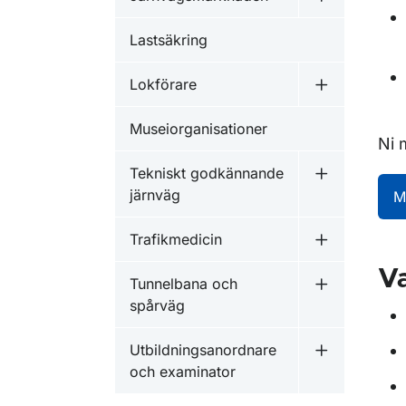
Undermeny 
Lastsäkring
Lokförare
Undermeny f
Museiorganisationer
Ni 
Tekniskt godkännande
Undermeny f
järnväg
M
Trafikmedicin
Undermeny f
Va
Tunnelbana och
Undermeny f
spårväg
Utbildningsanordnare
Undermeny f
och examinator