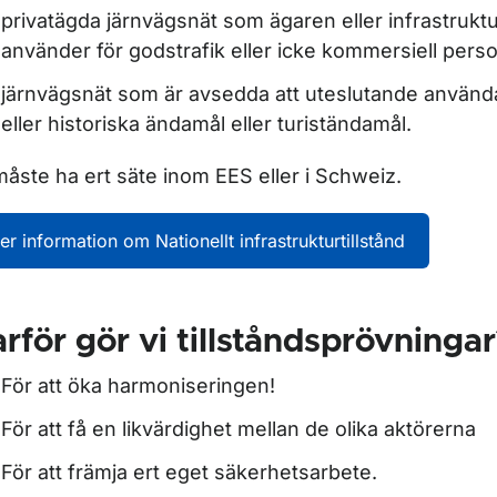
för Järnvägsmarknaden
privatägda järnvägsnät som ägaren eller infrastruktu
använder för godstrafik eller icke kommersiell perso
järnvägsnät som är avsedda att uteslutande använda
ör Lokförare
eller historiska ändamål eller turiständamål.
måste ha ert säte inom EES eller i Schweiz.
ör Tekniskt godkännande järnväg
er information om Nationellt infrastrukturtillstånd
ör Trafikmedicin
rför gör vi tillståndsprövningar
ör Tunnelbana och spårväg
För att öka harmoniseringen!
För att få en likvärdighet mellan de olika aktörerna
ör Utbildningsanordnare och examinator
För att främja ert eget säkerhetsarbete.