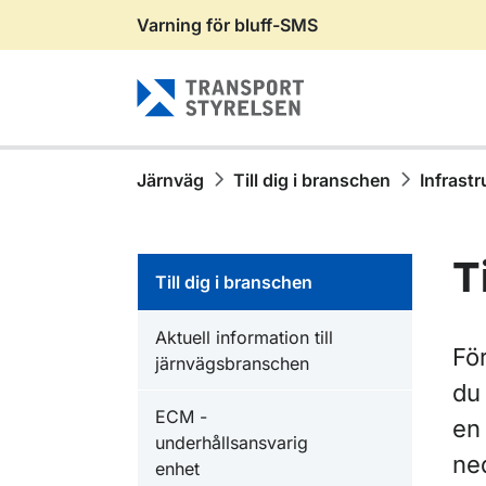
Varning för bluff-SMS
Gå till sidans innehåll
Järnväg
Till dig i branschen
Infrastr
T
Till dig i branschen
Aktuell information till
För
järnvägsbranschen
du 
ECM -
en 
underhållsansvarig
ned
enhet