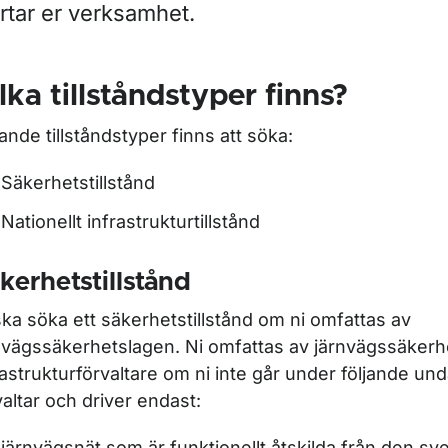
rtar er verksamhet.
lka tillståndstyper finns?
r Infrastrukturförvaltare
jande tillståndstyper finns att söka:
ör Starta och bedriva verksamhet inom infrastruktur
Säkerhetstillstånd
Nationellt infrastrukturtillstånd
r Tillstånd infrastrukturförvaltare
kerhetstillstånd
ska söka ett säkerhetstillstånd om ni omfattas av
nvägssäkerhetslagen. Ni omfattas av järnvägssäker
rastrukturförvaltare om ni inte går under följande und
valtar och driver endast:
järnvägsnät som är funktionellt åtskilda från den s