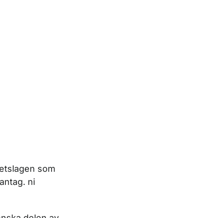
hetslagen som
antag. ni
venska delen av