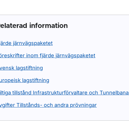
elaterad information
järde järnvägspaketet
öreskrifter inom fjärde järnvägspaketet
vensk lagstiftning
uropeisk lagstiftning
iltiga tillstånd Infrastrukturförvaltare och Tunnelban
vgifter Tillstånds- och andra prövningar