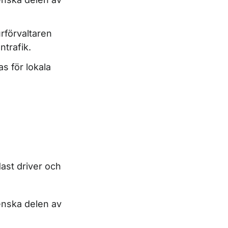
rförvaltaren
ntrafik.
s för lokala
dast driver och
venska delen av