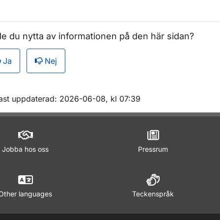
e du nytta av informationen på den här sidan?
Ja
Nej
m sidan
ast uppdaterad: 2026-06-08, kl 07:39
Jobba hos oss
Pressrum
Other languages
Teckenspråk