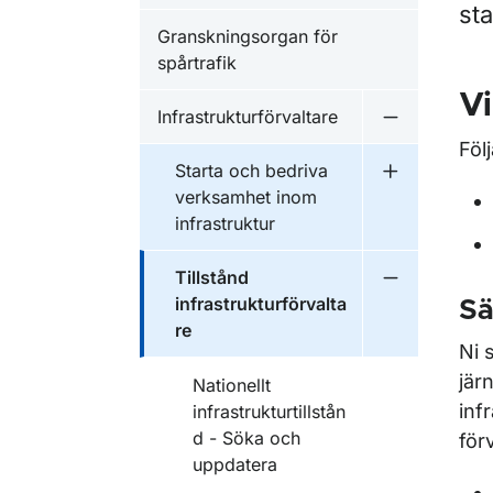
sta
Granskningsorgan för
spårtrafik
Vi
Infrastrukturförvaltare
Undermeny fö
Föl
Starta och bedriva
Undermeny f
verksamhet inom
infrastruktur
Tillstånd
Undermeny fö
infrastrukturförvalta
Sä
re
Ni 
jär
Nationellt
inf
infrastrukturtillstån
d - Söka och
för
uppdatera