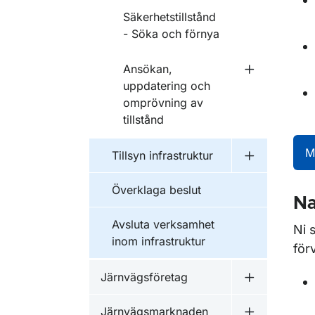
Säkerhetstillstånd
- Söka och förnya
Ansökan,
Undermeny f
uppdatering och
omprövning av
tillstånd
M
Tillsyn infrastruktur
Undermeny fö
Överklaga beslut
Na
Avsluta verksamhet
Ni 
inom infrastruktur
förv
Järnvägsföretag
Undermeny f
Järnvägsmarknaden