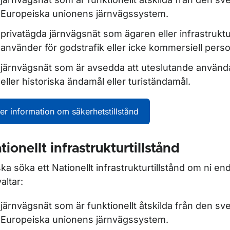
Europeiska unionens järnvägssystem.
privatägda järnvägsnät som ägaren eller infrastruktu
använder för godstrafik eller icke kommersiell perso
ör Ansökan, uppdatering och omprövning av tillstånd
järnvägsnät som är avsedda att uteslutande använda
eller historiska ändamål eller turiständamål.
er information om säkerhetstillstånd
r Tillsyn infrastruktur
tionellt infrastrukturtillstånd
ska söka ett Nationellt infrastrukturtillstånd om ni en
altar:
järnvägsnät som är funktionellt åtskilda från den s
ör Järnvägsföretag
Europeiska unionens järnvägssystem.