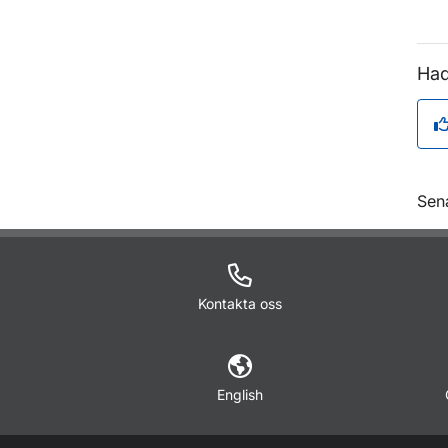
Had
O
Sen
Kontakta oss
English