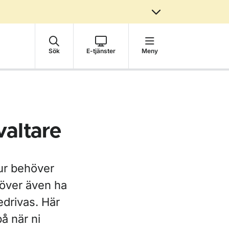
Sök
E-tjänster
Meny
valtare
tur behöver
höver även ha
edrivas. Här
å när ni