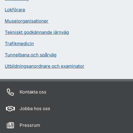
Lokförare
Museiorganisationer
Tekniskt godkännande järnväg
Trafikmedicin
Tunnelbana och spårväg
Utbildningsanordnare och examinator
Kontakta oss
Jobba hos oss
Pressrum