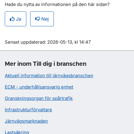
Hade du nytta av informationen på den här sidan?
Ja
Nej
Om sidan
Senast uppdaterad: 2026-05-13, kl 14:47
Mer inom Till dig i branschen
Aktuell information till järnvägsbranschen
ECM - underhållsansvarig enhet
Granskningsorgan för spårtrafik
Infrastrukturförvaltare
Järnvägsmarknaden
Lastsäkring