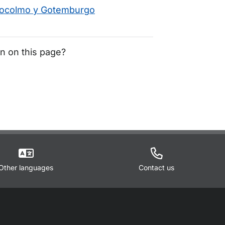
stocolmo y Gotemburgo
on on this page?
Other languages
Contact us