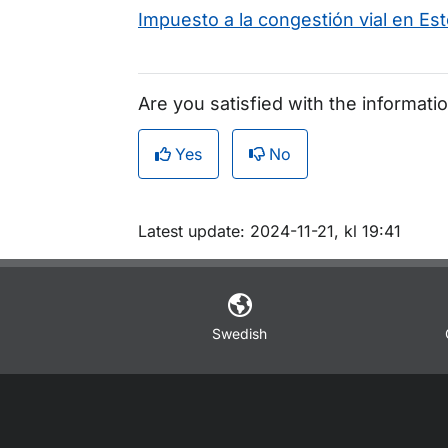
Impuesto a la congestión vial en E
Are you satisfied with the informati
Yes
No
Om sidan
Latest update: 2024-11-21, kl 19:41
Swedish