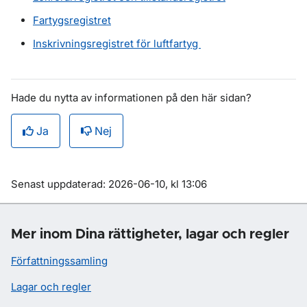
Fartygsregistret
Inskrivningsregistret för luftfartyg
Hade du nytta av informationen på den här sidan?
Ja
Nej
Om sidan
Senast uppdaterad: 2026-06-10, kl 13:06
Mer inom Dina rättigheter, lagar och regler
Författningssamling
Lagar och regler