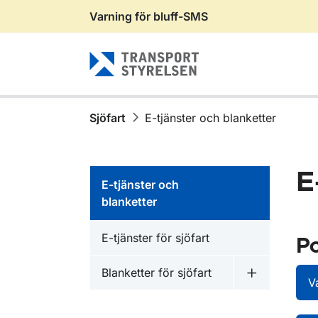
Varning för bluff-SMS
Gå till sidans innehåll
Sjöfart
E-tjänster och blanketter
E
E-tjänster och
blanketter
E-tjänster för sjöfart
Po
Blanketter för sjöfart
Undermeny fö
V