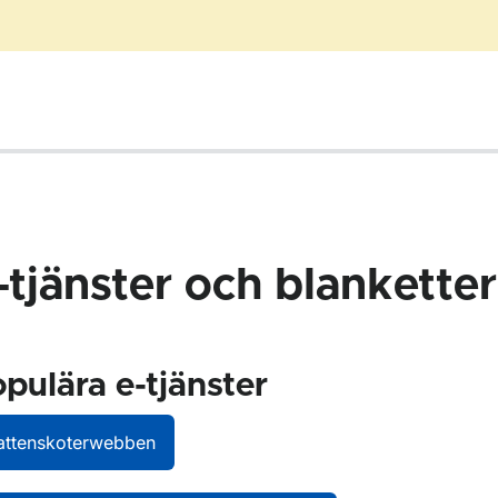
-tjänster och blanketter
pulära e-tjänster
r Blanketter för sjöfart
attenskoterwebben