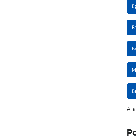
E
F
B
M
B
All
Po