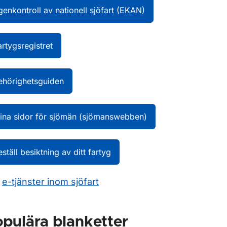
genkontroll av nationell sjöfart (EKAN)
artygsregistret
ehörighetsguiden
ina sidor för sjömän (sjömanswebben)
eställ besiktning av ditt fartyg
a
e-tjänster inom sjöfart
pulära blanketter