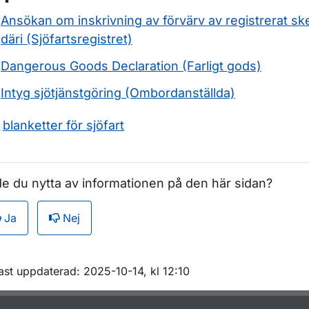
Ansökan om inskrivning av förvärv av registrerat sk
däri (Sjöfartsregistret)
Dangerous Goods Declaration (Farligt gods)
Intyg sjötjänstgöring (Ombordanställda)
a
blanketter för sjöfart
e du nytta av informationen på den här sidan?
Ja
Nej
m sidan
ast uppdaterad: 2025-10-14, kl 12:10