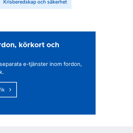
Krisberedskap och säkerhet
ordon, körkort och
a separata e-tjänster inom fordon,
k.
fik