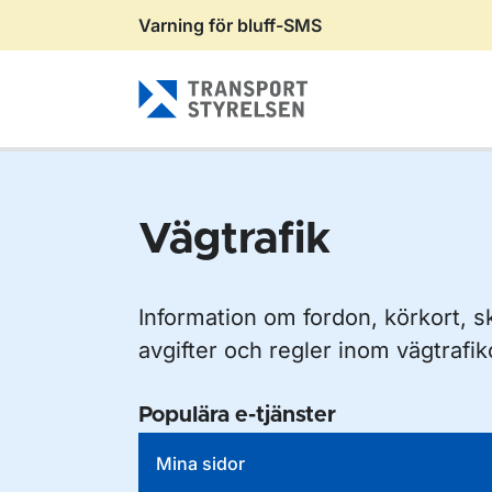
Varning för bluff-SMS
Gå till sidans innehåll
Vägtrafik
Information om fordon, körkort, s
avgifter och regler inom vägtrafi
Populära e-tjänster
Mina sidor