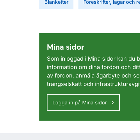
Blanketter
Föreskrifter, lagar och r
Mina sidor
Som inloggad i Mina sidor kan du 
information om dina fordon och ditt
av fordon, anmäla ägarbyte och
se
trängselskatt och infrastrukturavgif
Logga in på Mina sidor