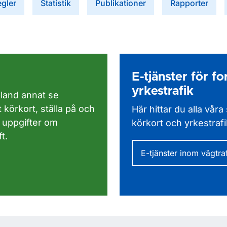
egler
Statistik
Publikationer
Rapporter
E-tjänster för f
yrkestrafik
bland annat se
 körkort, ställa på och
Här hittar du alla vår
 uppgifter om
körkort och yrkestrafi
t.
E-tjänster inom vägtra