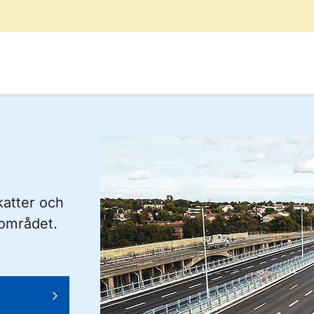
katter och
kområdet.