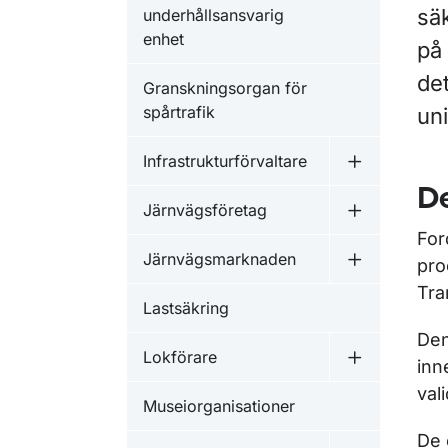
sä
underhållsansvarig
enhet
på
de
Granskningsorgan för
spårtrafik
un
Infrastrukturförvaltare
Undermeny fö
De
Järnvägsföretag
Undermeny f
For
Järnvägsmarknaden
pro
Undermeny 
Tra
Lastsäkring
Den
Lokförare
inn
Undermeny f
val
Museiorganisationer
De 