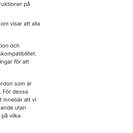
ruktioner på
om visar att alla
tion och
kompatibilitet.
ngar för att
fordon som är
. För dessa
 innebär att vi
nnande utan
 på vilka