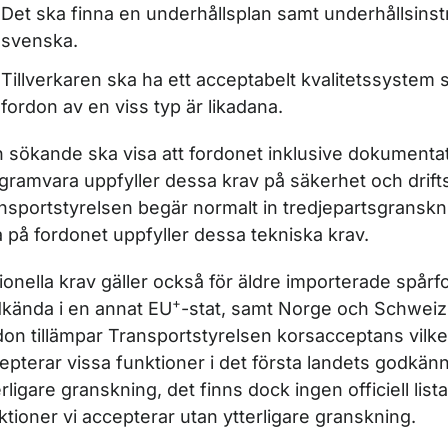
Det ska finna en underhållsplan samt underhållsinst
svenska.
Tillverkaren ska ha ett acceptabelt kvalitetssystem s
fordon av en viss typ är likadana.
 sökande ska visa att fordonet inklusive dokumenta
gramvara uppfyller dessa krav på säkerhet och drifts
nsportstyrelsen begär normalt in tredjepartsgranskni
a på fordonet uppfyller dessa tekniska krav.
ionella krav gäller också för äldre importerade spår
+
kända i en annat EU
-stat, samt Norge och Schweiz
don tillämpar Transportstyrelsen korsacceptans vilket
epterar vissa funktioner i det första landets godkä
erligare granskning, det finns dock ingen officiell lista
ktioner vi accepterar utan ytterligare granskning.