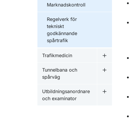
Marknadskontroll
Regelverk för
tekniskt
godkännande
spårtrafik
Trafikmedicin
Undermeny f
Tunnelbana och
Undermeny f
spårväg
Utbildningsanordnare
Undermeny f
och examinator