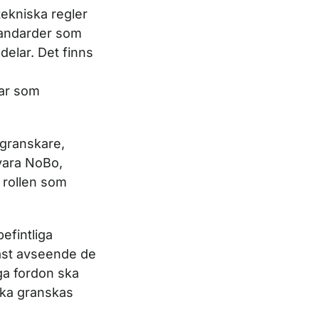
tekniska regler
tandarder som
delar. Det finns
gar som
 granskare,
 vara NoBo,
 rollen som
efintliga
dast avseende de
ga fordon ska
ska granskas