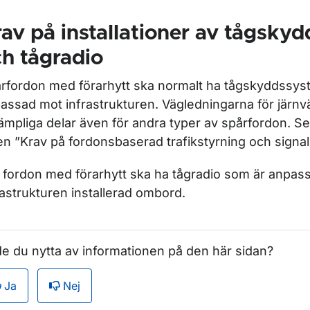
av på installationer av tågsky
h tågradio
rfordon med förarhytt ska normalt ha tågskyddssys
assad mot infrastrukturen. Vägledningarna för järnv
illämpliga delar även för andra typer av spårfordon. S
ken ”Krav på fordonsbaserad trafikstyrning och signal
a fordon med förarhytt ska ha tågradio som är anpas
rastrukturen installerad ombord.
e du nytta av informationen på den här sidan?
Ja
Nej