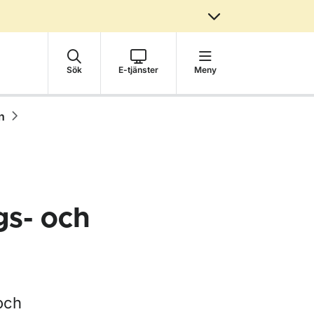
Sök
E-tjänster
Meny
n
gs- och
och