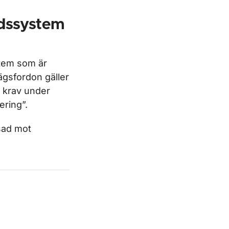
ddssystem
tem som är
ägsfordon gäller
e krav under
ering”.
sad mot