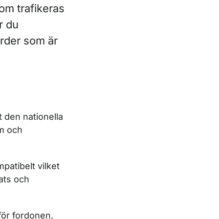
om trafikeras
r du
arder som är
 den nationella
em och
patibelt vilket
rats och
för fordonen.