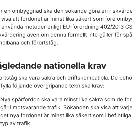
ör en ombyggnad ska den sökande göra en riskvärd
 visa att fordonet är minst lika säkert som före o
 använda metoder enligt EU-förordning 402/2013 C
kvärdering även om denna formellt inte gäller för sp
nelbana och förortståg.
gledande nationella krav
ortståg ska vara säkra och driftskompatibla. De behö
fylla följande övergripande tekniska krav:
Nya spårfordon ska vara minst lika säkra som de fo
går i motsvarande trafik. Sökanden ska visa att varje
det nya fordonet är minst lika säkert som i befintli
ör Krav på lok och passagerarfordon
typ av trafik.