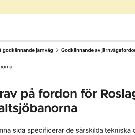
t godkännande järnväg
Godkännande av järnvägsfordo
anorna
rav på fordon för Rosla
altsjöbanorna
nna sida specificerar de särskilda tekniska 