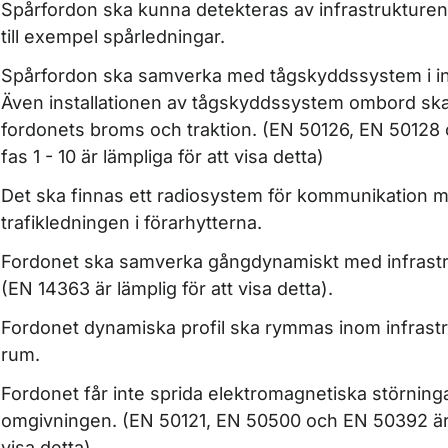
Spårfordon ska kunna detekteras av infrastrukture
till exempel spårledningar.
Spårfordon ska samverka med tågskyddssystem i in
Även installationen av tågskyddssystem ombord s
fordonets broms och traktion. (EN 50126, EN 50128
fas 1 - 10 är lämpliga för att visa detta)
Det ska finnas ett radiosystem för kommunikation 
ör Trafikmedicin
trafikledningen i förarhytterna.
ör Tunnelbana och spårväg
Fordonet ska samverka gångdynamiskt med infrastr
(EN 14363 är lämplig för att visa detta).
ör Utbildningsanordnare och examinator
Fordonet dynamiska profil ska rymmas inom infrastr
rum.
Fordonet får inte sprida elektromagnetiska störningar
omgivningen. (EN 50121, EN 50500 och EN 50392 är l
visa detta)