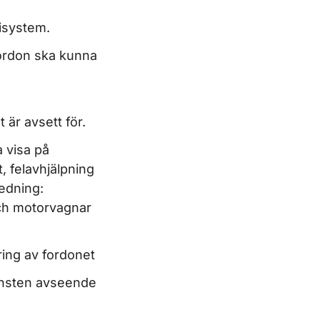
isystem.
fordon ska kunna
är avsett för.
 visa på
, felavhjälpning
edning:
och motorvagnar
ring av fordonet
jänsten avseende