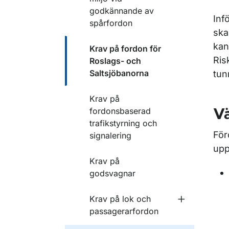
godkännande av
Inf
spårfordon
ska
kan
Krav på fordon för
Ris
Roslags- och
Saltsjöbanorna
tun
Krav på
fordonsbaserad
Vä
trafikstyrning och
För
signalering
upp
Krav på
godsvagnar
Krav på lok och
Undermeny f
passagerarfordon