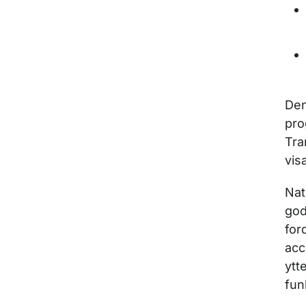
Den
pro
Tra
vis
Nat
god
for
acc
ytt
fun