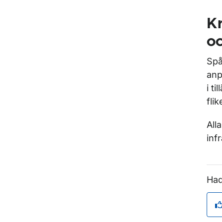
Kr
oc
Spå
anp
i t
fli
All
inf
Had