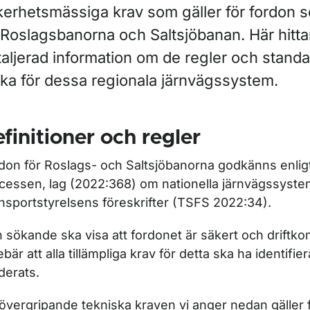
kerhetsmässiga krav som gäller för fordon s
 Roslagsbanorna och Saltsjöbanan. Här hitta
taljerad information om de regler och stand
ika för dessa regionala järnvägssystem.
r Infrastrukturförvaltare
finitioner och regler
ör Järnvägsföretag
don för Roslags- och Saltsjöbanorna godkänns enligt
cessen, lag (2022:368) om nationella järnvägssyst
för Järnvägsmarknaden
nsportstyrelsens föreskrifter (TSFS 2022:34).
 sökande ska visa att fordonet är säkert och driftkom
ebär att alla tillämpliga krav för detta ska ha identifie
ör Lokförare
iderats.
övergripande tekniska kraven vi anger nedan gäller 