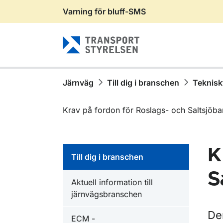
Varning för bluff-SMS
Gå till sidans innehåll
Järnväg
Till dig i branschen
Teknisk
Krav på fordon för Roslags- och Saltsjöb
K
Till dig i branschen
S
Aktuell information till
järnvägsbranschen
De
ECM -