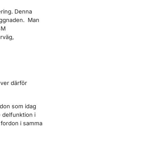
ering. Denna
mbyggnaden. Man
SM
årväg,
ver därför
rdon som idag
 delfunktion i
ga fordon i samma