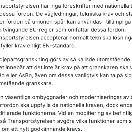
ör Tekniskt godkännande järnväg
nsportstyrelsen har inga föreskrifter med nationella 
 dessa fordon. De vägledningar, tekniska krav och s
ler fordon på unionen spår kan användas i tillämpliga 
a tvingande EU-regler som omfattar dessa fordon.
nsportstyrelsen accepterar normalt tekniska lösnin
fyller krav enligt EN-standard.
ör Godkännande av järnvägsanläggning
djepartsgranskning görs av så kallade utomstående
ket innebär att det inte är krav på att granskaren ska
ör Godkännande av järnvägsfordon
o eller AsBo, även om dessa vanligtvis kan ta på sig
mstående granskare.
n väsentliga ombyggnader och moderniseringar av b
rfordon ska uppfylla de nationella kraven, dock en
ifierade funktionerna. Vid en modifiering av befintli
så Transportstyrelsen avgöra vilka funktioner som 
 om ett nytt godkännande krävs.