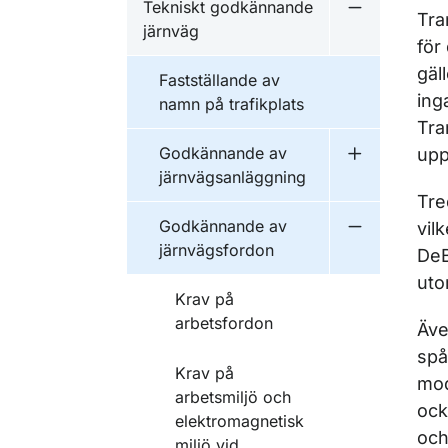
Tekniskt godkännande
Undermeny f
Tra
järnväg
för
gäl
Fastställande av
ing
namn på trafikplats
Tra
Godkännande av
upp
Undermeny f
järnvägsanläggning
Tre
Godkännande av
vil
Undermeny f
järnvägsfordon
DeB
uto
Krav på
arbetsfordon
Äve
spå
Krav på
mod
arbetsmiljö och
ock
elektromagnetisk
och
miljö vid