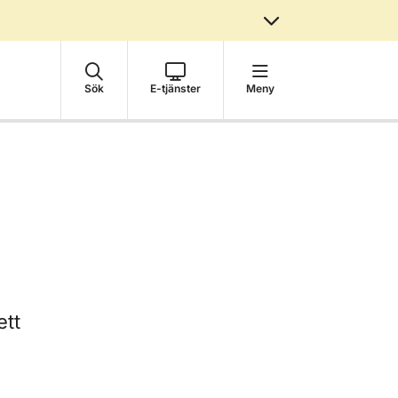
Sök
E-tjänster
Meny
ett