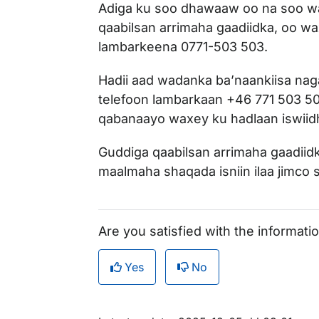
Adiga ku soo dhawaaw oo na soo w
qaabilsan arrimaha gaadiidka, oo wa
lambarkeena 0771-503 503.
Hadii aad wadanka ba’naankiisa na
telefoon lambarkaan +46 771 503 50
qabanaayo waxey ku hadlaan iswiidhi
Guddiga qaabilsan arrimaha gaadii
maalmaha shaqada isniin ilaa jimco 
Are you satisfied with the informati
Yes
No