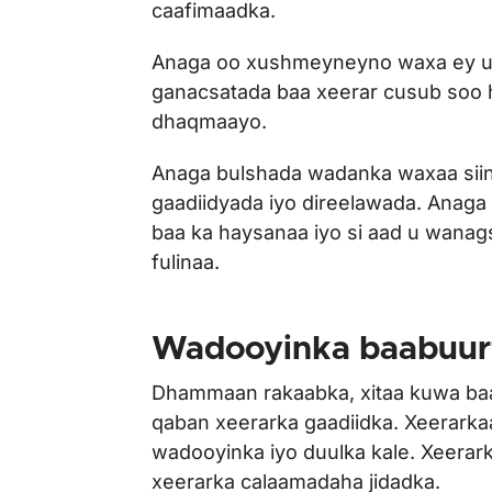
caafimaadka.
Anaga oo xushmeyneyno waxa ey u 
ganacsatada baa xeerar cusub soo h
dhaqmaayo.
Anaga bulshada wadanka waxaa siin
gaadiidyada iyo direelawada. Anaga
baa ka haysanaa iyo si aad u wanags
fulinaa.
Wadooyinka baabuur
Dhammaan rakaabka, xitaa kuwa baa
qaban xeerarka gaadiidka. Xeerark
wadooyinka iyo duulka kale. Xeerar
xeerarka calaamadaha jidadka.