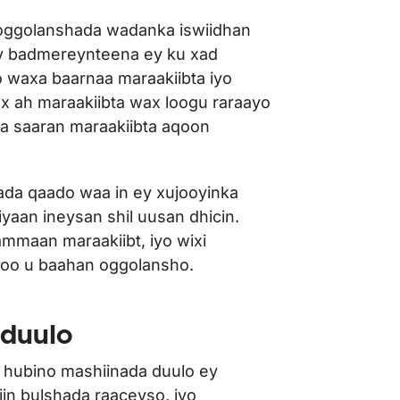
oggolanshada wadanka iswiidhan
ey badmereynteena ey ku xad
waxa baarnaa maraakiibta iyo
ax ah maraakiibta wax loogu raraayo
aha saaran maraakiibta aqoon
ada qaado waa in ey xujooyinka
iyaan ineysan shil uusan dhicin.
mmaan maraakiibt, iyo wixi
 oo u baahan oggolansho.
 duulo
 hubino mashiinada duulo ey
iin bulshada raaceyso, iyo