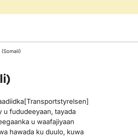
 (Somali)
i)
adiidka[Transportstyrelsen]
y u fududeeyaan, tayada
deegaanka u waafajiyaan
uwa hawada ku duulo, kuwa