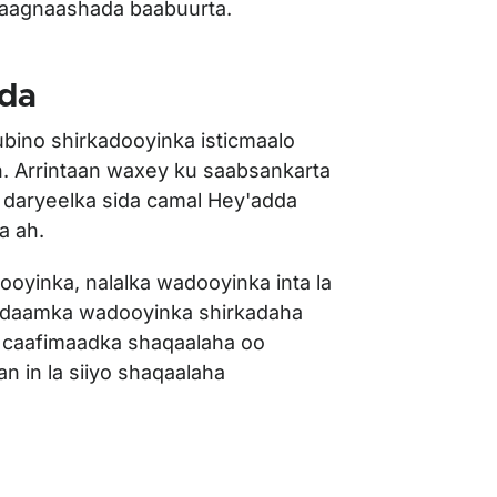
gaagnaashada baabuurta.
da
bino shirkadooyinka isticmaalo
. Arrintaan waxey ku saabsankarta
daryeelka sida camal Hey'adda
a ah.
oyinka, nalalka wadooyinka inta la
 nidaamka wadooyinka shirkadaha
in caafimaadka shaqaalaha oo
 in la siiyo shaqaalaha