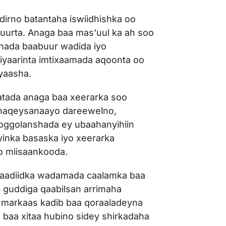
dirno batantaha iswiidhishka oo
uurta. Anaga baa mas'uul ka ah soo
shada baabuur wadida iyo
iyaarinta imtixaamada aqoonta oo
yaasha.
tada anaga baa xeerarka soo
 shaqeysanaayo dareewelno,
 oggolanshada ey ubaahanyihiin
yinka basaska iyo xeerarka
yo miisaankooda.
aadiidka wadamada caalamka baa
 guddiga qaabilsan arrimaha
 markaas kadib baa qoraaladeyna
 baa xitaa hubino sidey shirkadaha