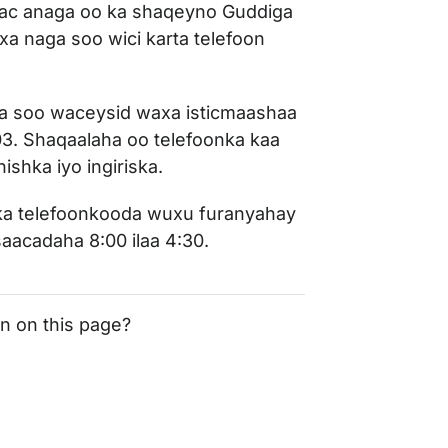
ac anaga oo ka shaqeyno Guddiga
xa naga soo wici karta telefoon
ga soo waceysid waxa isticmaashaa
3. Shaqaalaha oo telefoonka kaa
shka iyo ingiriska.
dka telefoonkooda wuxu furanyahay
saacadaha 8:00 ilaa 4:30.
on on this page?