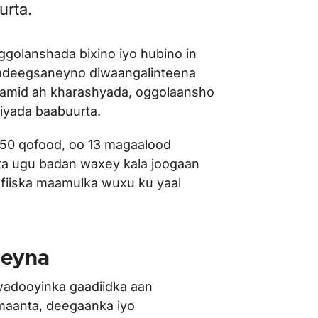
urta.
ggolanshada bixino iyo hubino in
adeegsaneyno diwaangalinteena
amid ah kharashyada, oggolaansho
liyada baabuurta.
750 qofood, oo 13 magaalood
a ugu badan waxey kala joogaan
afiiska maamulka wuxu ku yaal
deyna
adooyinka gaadiidka aan
aanta, deegaanka iyo