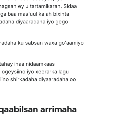
nagsan ey u tartamikaran. Sidaa
a baa mas'uul ka ah bixinta
adaha diyaaradaha iyo gego
aaradaha ku sabsan waxa go'aamiyo
ahay inaa nidaamkaas
ogeysiino iyo xeerarka lagu
ino shirkadaha diyaaradaha oo
 qaabilsan arrimaha