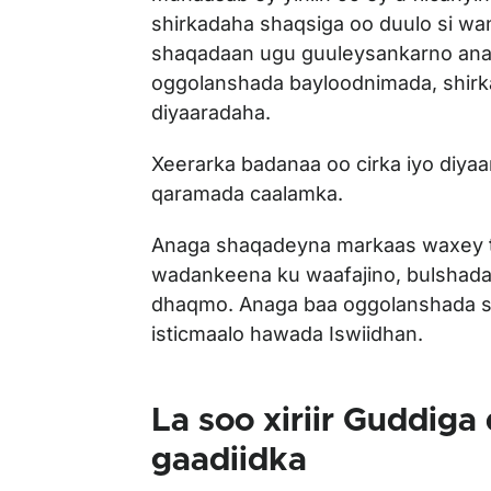
shirkadaha shaqsiga oo duulo si wa
shaqadaan ugu guuleysankarno anag
oggolanshada bayloodnimada, shirk
diyaaradaha.
Xeerarka badanaa oo cirka iyo diy
qaramada caalamka.
Anaga shaqadeyna markaas waxey t
wadankeena ku waafajino, bulshada 
dhaqmo. Anaga baa oggolanshada si
isticmaalo hawada Iswiidhan.
La soo xiriir Guddiga
gaadiidka