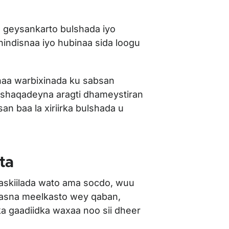
geysankarto bulshada iyo
indisnaa iyo hubinaa sida loogu
aa warbixinada ku sabsan
 shaqadeyna aragti dhameystiran
an baa la xiriirka bulshada u
ta
skiilada wato ama socdo, wuu
aasna meelkasto wey qaban,
ka gaadiidka waxaa noo sii dheer