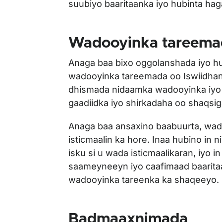
suubiyo baaritaanka iyo hubinta ha
Wadooyinka tareema
Anaga baa bixo oggolanshada iyo hu
wadooyinka tareemada oo Iswiidhan
dhismada nidaamka wadooyinka iyo 
gaadiidka iyo shirkadaha oo shaqsig
Anaga baa ansaxino baabuurta, wado
isticmaalin ka hore. Inaa hubino in
isku si u wada isticmaalikaran, iyo 
saameyneeyn iyo caafimaad baaritaan
wadooyinka tareenka ka shaqeeyo.
Badmaaxnimada