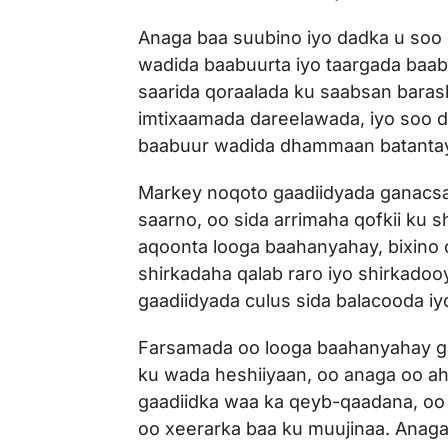
Anaga baa suubino iyo dadka u soo 
wadida baabuurta iyo taargada baab
saarida qoraalada ku saabsan bara
imtixaamada dareelawada, iyo soo d
baabuur wadida dhammaan batanta
Markey noqoto gaadiidyada ganacsa
saarno, oo sida arrimaha qofkii ku
aqoonta looga baahanyahay, bixino
shirkadaha qalab raro iyo shirkadoo
gaadiidyada culus sida balacooda i
Farsamada oo looga baahanyahay g
ku wada heshiiyaan, oo anaga oo ah
gaadiidka waa ka qeyb-qaadana, oo
oo xeerarka baa ku muujinaa. Anaga