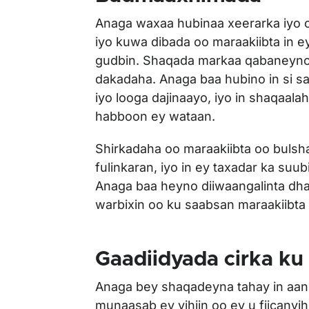
Anaga waxaa hubinaa xeerarka iyo 
iyo kuwa dibada oo maraakiibta in 
gudbin. Shaqada markaa qabaneyno 
dakadaha. Anaga baa hubino in si s
iyo looga dajinaayo, iyo in shaqaal
habboon ey wataan.
Shirkadaha oo maraakiibta oo bulsh
fulinkaran, iyo in ey taxadar ka suub
Anaga baa heyno diiwaangalinta dha
warbixin oo ku saabsan maraakiibta
Gaadiidyada cirka ku
Anaga bey shaqadeyna tahay in aan
munaasab ey yihiin oo ey u fiicanyih