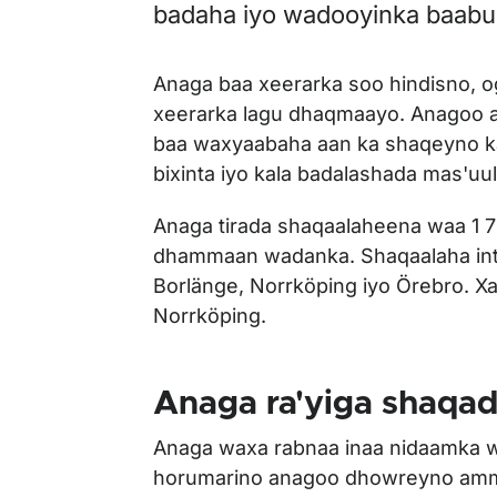
badaha iyo wadooyinka baabu
Anaga baa xeerarka soo hindisno, o
xeerarka lagu dhaqmaayo. Anagoo 
baa waxyaabaha aan ka shaqeyno k
bixinta iyo kala badalashada mas'uu
Anaga tirada shaqaalaheena waa 1 
dhammaan wadanka. Shaqaalaha int
Borlänge, Norrköping iyo Örebro. X
Norrköping.
Anaga ra'yiga shaqa
Anaga waxa rabnaa inaa nidaamka w
horumarino anagoo dhowreyno amm