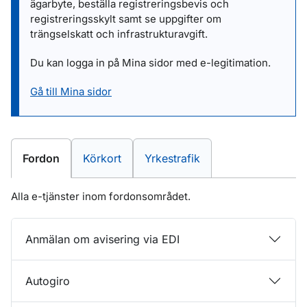
ägarbyte, beställa registreringsbevis och
registreringsskylt samt se uppgifter om
trängselskatt och infrastrukturavgift.
Du kan logga in på Mina sidor med e-legitimation.
Gå till Mina sidor
E-tjänster inom
E-tjänster inom
E-tjänster inom
Fordon
Körkort
Yrkestrafik
Alla e-tjänster inom fordonsområdet.
Anmälan om avisering via EDI
Autogiro