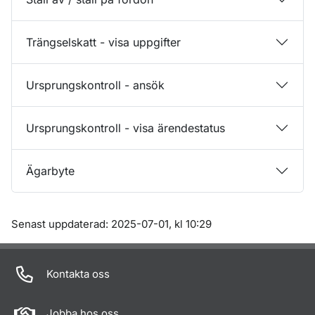
Trängselskatt - visa uppgifter
Ursprungskontroll - ansök
Ursprungskontroll - visa ärendestatus
Ägarbyte
Om sidan
Senast uppdaterad: 2025-07-01, kl 10:29
Kontakta oss
Jobba hos oss