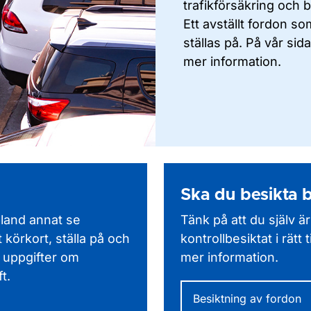
trafikförsäkring och 
Ett avställt fordon s
ställas på. På vår sida
mer information.
Ska du besikta b
bland annat se
Tänk på att du själv är
 körkort, ställa på och
kontrollbesiktat i rätt
 uppgifter om
mer information.
t.
Besiktning av fordon