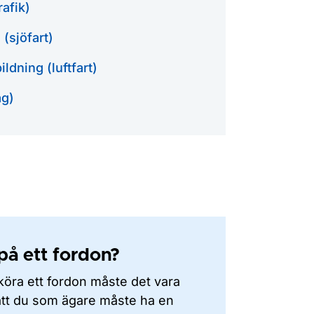
rafik)
(sjöfart)
ildning (luftfart)
äg)
 på ett fordon?
köra ett fordon måste det vara
 att du som ägare måste ha en