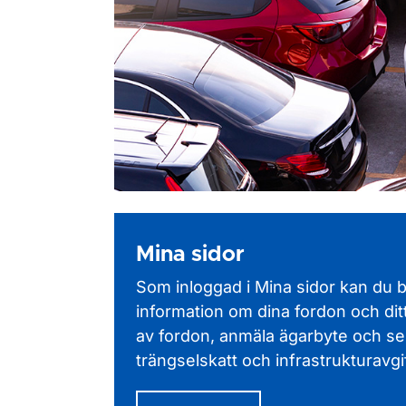
Mina sidor
Som inloggad i Mina sidor kan du 
information om dina fordon och ditt
av fordon, anmäla ägarbyte och
se
trängselskatt och infrastrukturavgif