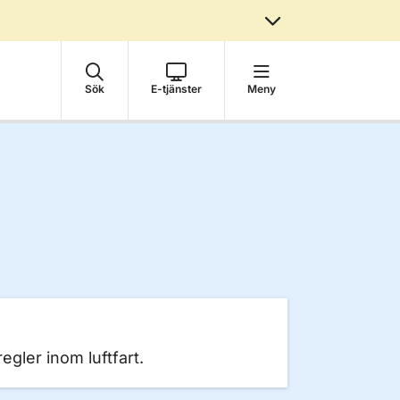
Sök
E-tjänster
Meny
egler inom luftfart.