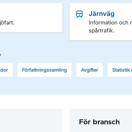
Järnväg
öfart.
Information och 
spårtrafik.
v
idor
Författningssamling
Avgifter
Statistik
För bransch