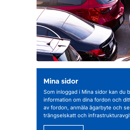
Mina sidor
Som inloggad i Mina sidor kan du 
information om dina fordon och ditt
av fordon, anmäla ägarbyte och
se
trängselskatt och infrastrukturavgif