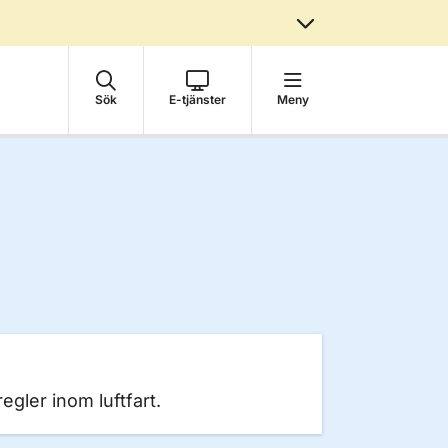
Sök
E-tjänster
Meny
egler inom luftfart.