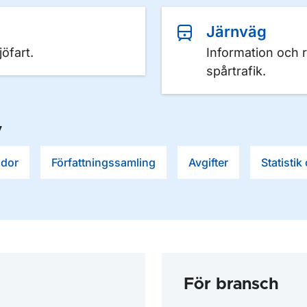
Järnväg
öfart.
Information och 
spårtrafik.
v
idor
Författningssamling
Avgifter
Statistik
För bransch