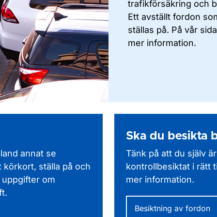
trafikförsäkring och 
Ett avställt fordon s
ställas på. På vår sida
mer information.
Ska du besikta b
bland annat se
Tänk på att du själv är
 körkort, ställa på och
kontrollbesiktat i rätt
 uppgifter om
mer information.
t.
Besiktning av fordon