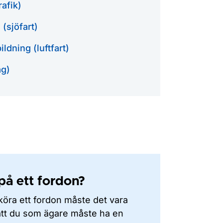
rafik)
(sjöfart)
ildning (luftfart)
äg)
 på ett fordon?
köra ett fordon måste det vara
 att du som ägare måste ha en