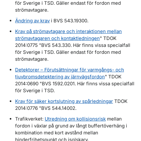
för Sverige i TSD. Gäller endast för fordon med
strömavtagare.
Ändring av krav
i BVS 543.19300.
Krav på strömavtagare och interaktionen mellan
strömavtagaren och kontaktledningen
" TDOK
2014:0775 "BVS 543.330. Här finns vissa specialfall
för Sverige i TSD. Gäller endast för fordon med
strömavtagare.
Detektorer – Förutsättningar för varmgångs- och
tjuvbromsdetektering av järnvägsfordon
" TDOK
2014:0690 "BVS 1592.0201. Här finns vissa specialfall
för Sverige i TSD.
Krav för säker kortslutning av spårledningar
TDOK
2014:0776 "BVS 544.14002.
Trafikverket:
Utredning om kollisionsrisk
mellan
fordon i växlar på grund av långt buffertöverhäng i
kombination med kort avstånd mellan
hinderfrihetspunkt och isolskarv.