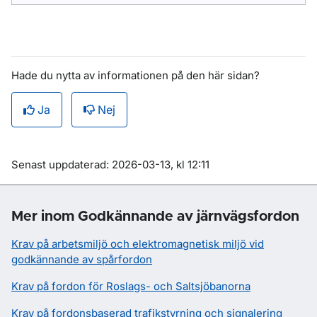
Hade du nytta av informationen på den här sidan?
Ja
Nej
Om sidan
Senast uppdaterad: 2026-03-13, kl 12:11
Mer inom Godkännande av järnvägsfordon
Krav på arbetsmiljö och elektromagnetisk miljö vid
godkännande av spårfordon
Krav på fordon för Roslags- och Saltsjöbanorna
Krav på fordonsbaserad trafikstyrning och signalering