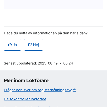
Hade du nytta av informationen på den här sidan?
Ja
Nej
Om sidan
Senast uppdaterad: 2025-08-19, kl 08:24
Mer inom Lokförare
Frågor och svar om registerhållningsavgift
Hälsokontroller lokförare