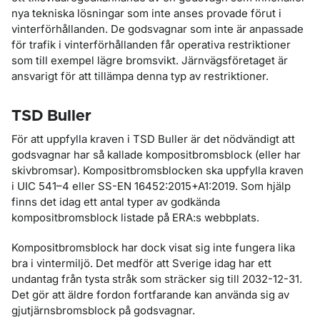
nya tekniska lösningar som inte anses provade förut i
vinterförhållanden. De godsvagnar som inte är anpassade
för trafik i vinterförhållanden får operativa restriktioner
som till exempel lägre bromsvikt. Järnvägsföretaget är
ansvarigt för att tillämpa denna typ av restriktioner.
TSD Buller
För att uppfylla kraven i TSD Buller är det nödvändigt att
godsvagnar har så kallade kompositbromsblock (eller har
skivbromsar). Kompositbromsblocken ska uppfylla kraven
i UIC 541–4 eller SS-EN 16452:2015+A1:2019. Som hjälp
finns det idag ett antal typer av godkända
kompositbromsblock listade på ERA:s webbplats.
Kompositbromsblock har dock visat sig inte fungera lika
bra i vintermiljö. Det medför att Sverige idag har ett
undantag från tysta stråk som sträcker sig till 2032-12-31.
Det gör att äldre fordon fortfarande kan använda sig av
gjutjärnsbromsblock på godsvagnar.