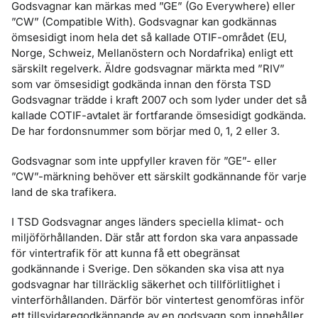
Godsvagnar kan märkas med ”GE” (Go Everywhere) eller
”CW” (Compatible With). Godsvagnar kan godkännas
ömsesidigt inom hela det så kallade OTIF-området (EU,
Norge, Schweiz, Mellanöstern och Nordafrika) enligt ett
särskilt regelverk. Äldre godsvagnar märkta med ”RIV”
som var ömsesidigt godkända innan den första TSD
Godsvagnar trädde i kraft 2007 och som lyder under det så
kallade COTIF-avtalet är fortfarande ömsesidigt godkända.
De har fordonsnummer som börjar med 0, 1, 2 eller 3.
Godsvagnar som inte uppfyller kraven för ”GE”- eller
”CW”-märkning behöver ett särskilt godkännande för varje
land de ska trafikera.
I TSD Godsvagnar anges länders speciella klimat- och
miljöförhållanden. Där står att fordon ska vara anpassade
för vintertrafik för att kunna få ett obegränsat
godkännande i Sverige. Den sökanden ska visa att nya
godsvagnar har tillräcklig säkerhet och tillförlitlighet i
vinterförhållanden. Därför bör vintertest genomföras inför
ett tillsvidaregodkännande av en godsvagn som innehåller