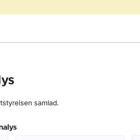
lys
rtstyrelsen samlad.
nalys