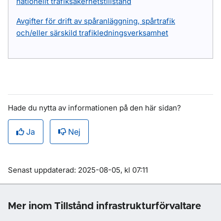
nationellt trafiksäkerhetstillstånd
Avgifter för drift av spåranläggning, spårtrafik
och/eller särskild trafikledningsverksamhet
Hade du nytta av informationen på den här sidan?
Ja
Nej
Om sidan
Senast uppdaterad: 2025-08-05, kl 07:11
Mer inom Tillstånd infrastrukturförvaltare