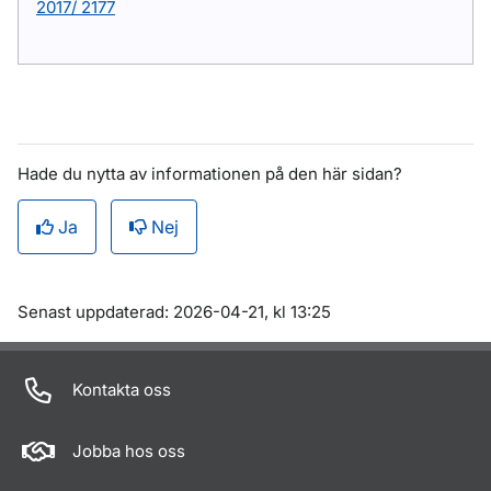
2017/ 2177
Hade du nytta av informationen på den här sidan?
Ja
Nej
Om sidan
Senast uppdaterad: 2026-04-21, kl 13:25
Kontakta oss
Jobba hos oss