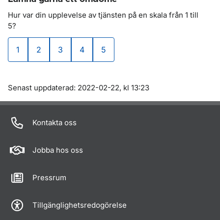
Hur var din upplevelse av tjänsten på en skala
från 1 till
5?
1
2
3
4
5
väldigt dålig
dålig
varken bra eller dålig
bra
väldigt bra
Om sidan
Senast uppdaterad: 2022-02-22, kl 13:23
Kontakta oss
Jobba hos oss
Pressrum
Tillgänglighetsredogörelse