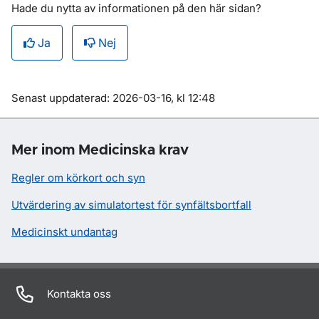
Hade du nytta av informationen på den här sidan?
Ja
Nej
Om sidan
Senast uppdaterad: 2026-03-16, kl 12:48
Mer inom Medicinska krav
Regler om körkort och syn
Utvärdering av simulatortest för synfältsbortfall
Medicinskt undantag
Kontakta oss