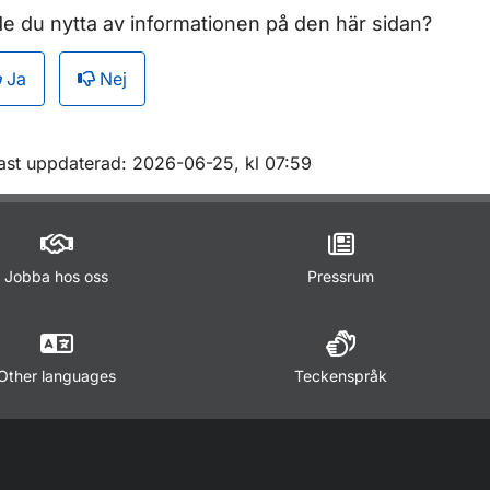
e du nytta av informationen på den här sidan?
Ja
Nej
m sidan
ast uppdaterad: 2026-06-25, kl 07:59
Jobba hos oss
Pressrum
Other languages
Teckenspråk