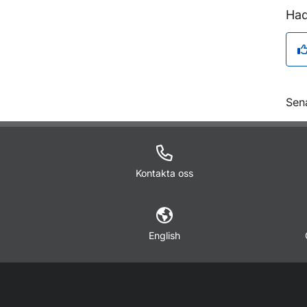
Had
O
Sen
Kontakta oss
English