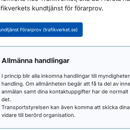
fikverkets kundtjänst för förarprov.
ör Välj behörighet
undtjänst Förarprov (trafikverket.se)
ör Handledarskap och övningskörning
Allmänna handlingar
ör Medicinska krav
I princip blir alla inkomna handlingar till myndighete
handling. Om allmänheten begär att få ta del av inneh
ör Riskutbildning
anmälan samt dina kontaktuppgifter har de normalt r
det.
ör Har körkort
Transportstyrelsen kan även komma att skicka dina
vidare till berörd organisation.
ör Förlorat körkort