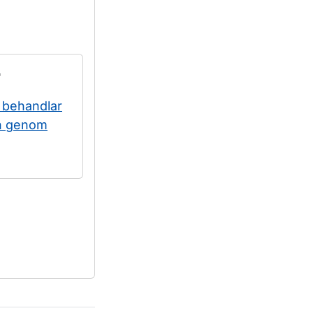
r
n behandlar
ch genom