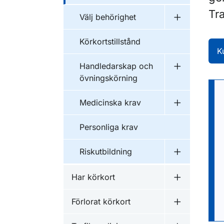
Tra
Välj behörighet
Undermeny f
Körkortstillstånd
K
Handledarskap och
Undermeny f
övningskörning
Medicinska krav
Undermeny f
Personliga krav
Riskutbildning
Undermeny f
Har körkort
Undermeny f
Förlorat körkort
Undermeny f