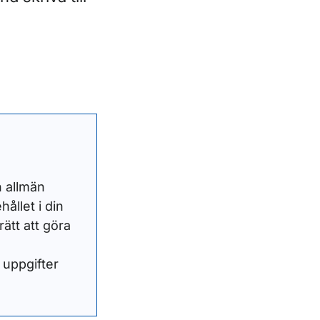
n allmän
ållet i din
ätt att göra
 uppgifter