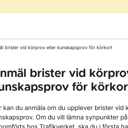
l brister vid körprov eller kunskapsprov för körkort
nmäl brister vid körprov
unskapsprov för körkor
ör Ta körkort
 kan du anmäla om du upplever brister vid k
nskapsprov. Om du vill lämna synpunkter p
omförts hos Trafikverket, ska du i första han