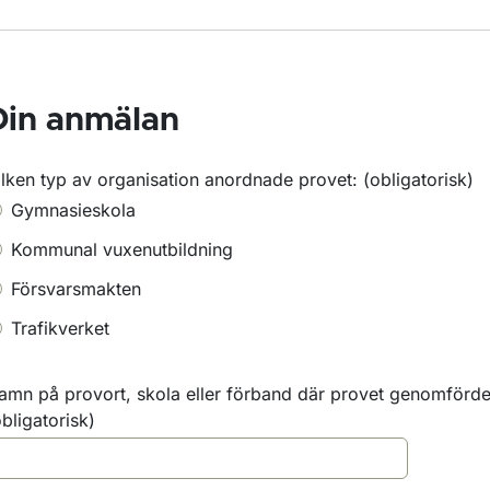
ör Trafikmedicin
ör Företag och organisationer
Din anmälan
ör Regler som styr
ilken typ av organisation anordnade provet:
(obligatorisk)
ör Förarbevis
Gymnasieskola
Kommunal vuxenutbildning
Försvarsmakten
Trafikverket
amn på provort, skola eller förband där provet genomförde
obligatorisk)