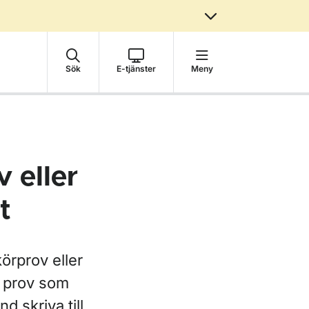
Sök
E-tjänster
Meny
 eller
t
örprov eller
å prov som
d skriva till