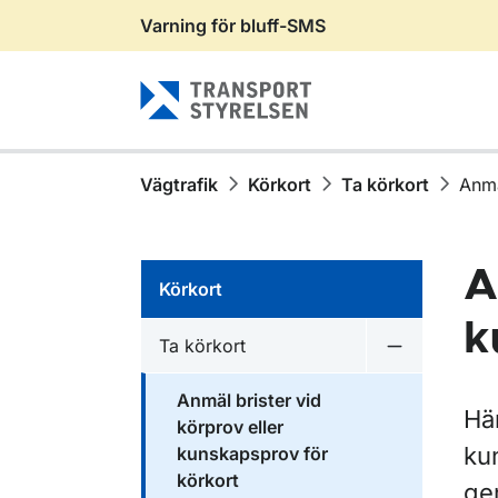
Varning för bluff-SMS
Gå till sidans innehåll
Vägtrafik
Körkort
Ta körkort
Anmä
A
Körkort
k
Ta körkort
Undermeny f
Anmäl brister vid
Här
körprov eller
ku
kunskapsprov för
körkort
gen