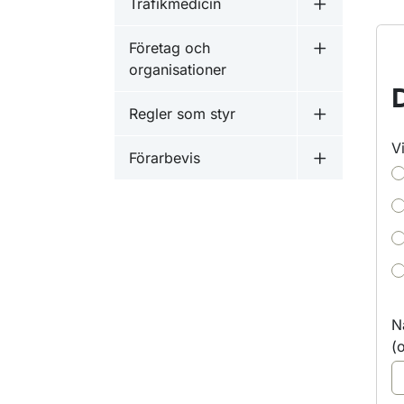
Trafikmedicin
Undermeny f
Företag och
Undermeny f
organisationer
Regler som styr
Undermeny f
V
Förarbevis
Undermeny f
N
(