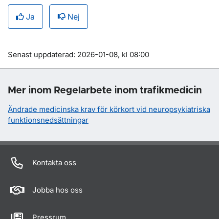
Ja
Nej
Om sidan
Senast uppdaterad: 2026-01-08, kl 08:00
Mer inom Regelarbete inom trafikmedicin
Ändrade medicinska krav för körkort vid neuropsykiatriska
funktionsnedsättningar
Kontakta oss
Jobba hos oss
Pressrum