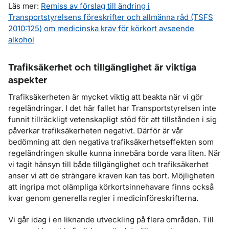
Läs mer:
Remiss av förslag till ändring i
Transportstyrelsens föreskrifter och allmänna råd (TSFS
2010:125) om medicinska krav för körkort avseende
alkohol
Trafiksäkerhet och tillgänglighet är viktiga
aspekter
Trafiksäkerheten är mycket viktig att beakta när vi gör
regeländringar. I det här fallet har Transportstyrelsen inte
funnit tillräckligt vetenskapligt stöd för att tillstånden i sig
påverkar trafiksäkerheten negativt. Därför är vår
bedömning att den negativa trafiksäkerhetseffekten som
regeländringen skulle kunna innebära borde vara liten. När
vi tagit hänsyn till både tillgänglighet och trafiksäkerhet
anser vi att de strängare kraven kan tas bort. Möjligheten
att ingripa mot olämpliga körkortsinnehavare finns också
kvar genom generella regler i medicinföreskrifterna.
Vi går idag i en liknande utveckling på flera områden. Till