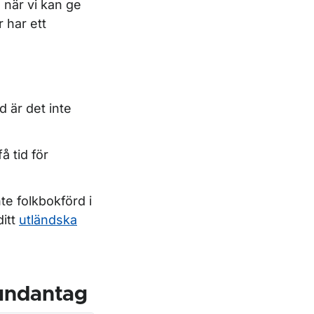
 när vi kan ge
r har ett
d är det inte
å tid för
e folkbokförd i
ditt
utländska
undantag