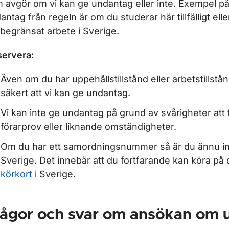
 avgör om vi kan ge undantag eller inte. Exempel på
antag från regeln är om du studerar här tillfälligt elle
sbegränsat arbete i Sverige.
ör Svenskt körkort utomlands
ervera:
Även om du har uppehållstillstånd eller arbetstillstån
ör Villkor och medicinska krav
säkert att vi kan ge undantag.
Vi kan inte ge undantag på grund av svårigheter att f
förarprov eller liknande omständigheter.
Om du har ett samordningsnummer så är du ännu int
Sverige. Det innebär att du fortfarande kan köra på 
körkort
i Sverige.
rågor och svar om ansökan om 