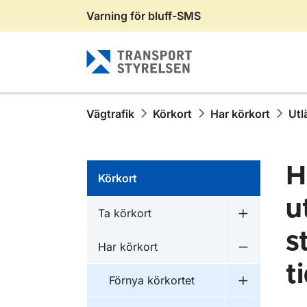
Varning för bluff-SMS
Gå till sidans innehåll
Vägtrafik
Körkort
Har körkort
Utl
H
Körkort
u
Ta körkort
Undermeny f
s
Har körkort
Undermeny f
t
Förnya körkortet
Undermeny f