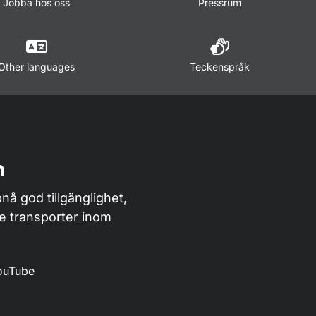
Jobba hos oss
Pressrum
Other languages
Teckenspråk
n
nå god tillgänglighet,
de transporter inom
ouTube