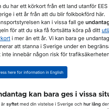
ör Fordon du får köra
du har ett körkort från ett land utanför EES g
rige i ett år från att du blir folkbokförd här.
r Utländskt körkort i Sverige
nsportstyrelsen kan i vissa fall ge
undanta
eln för att du ska få fortsätta köra på ditt
ut
rkort
i mer än ett år. Vi kan bara ge undanta
anerar att stanna i Sverige under en begrän
 inte innebär någon risk för trafiksäkerheten
ress here for information in English
dantag kan bara ges i vissa sit
 är
syftet
med din vistelse i Sverige och
hur lång
den