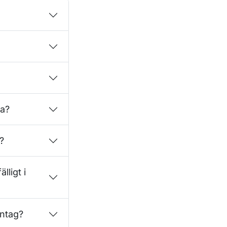
la?
?
lligt i
antag?