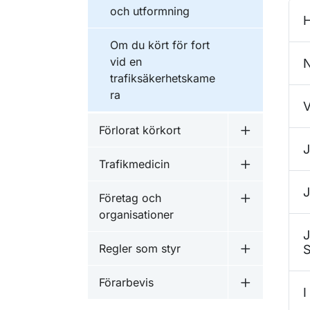
och utformning
H
Om du kört för fort
vid en
N
trafiksäkerhetskame
ra
V
Förlorat körkort
Undermeny f
J
Trafikmedicin
Undermeny f
J
Företag och
Undermeny f
organisationer
J
Regler som styr
S
Undermeny f
Förarbevis
Undermeny f
I