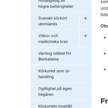
Förlängning av
som
högre behörigheter
und
tid
Svenskt körkort
Undermeny f
utomlands
Obs
Villkor och
Undermeny f
medicinska krav
Varning istället för
återkallelse
Körkortet som id-
handling
Ogiltighet på egen
begäran
F
Körkortets innehåll