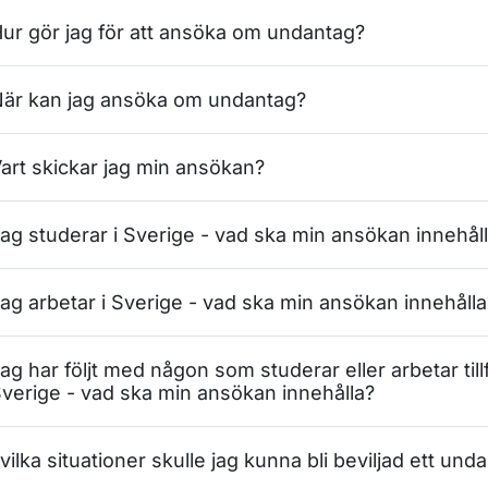
ur gör jag för att ansöka om undantag?
är kan jag ansöka om undantag?
art skickar jag min ansökan?
ör Förlorat körkort
ag studerar i Sverige - vad ska min ansökan innehål
ör Trafikmedicin
ag arbetar i Sverige - vad ska min ansökan innehålla
ör Företag och organisationer
ag har följt med någon som studerar eller arbetar tillfä
verige - vad ska min ansökan innehålla?
ör Regler som styr
ör Förarbevis
 vilka situationer skulle jag kunna bli beviljad ett und