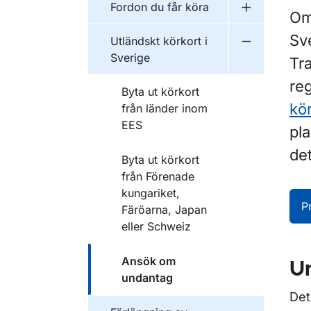
Fordon du får köra
Undermeny f
Om 
Sve
Utländskt körkort i
Undermeny fö
Sverige
Tra
reg
Byta ut körkort
kö
från länder inom
EES
pl
det
Byta ut körkort
från Förenade
kungariket,
P
Färöarna, Japan
eller Schweiz
Ansök om
Un
undantag
Det