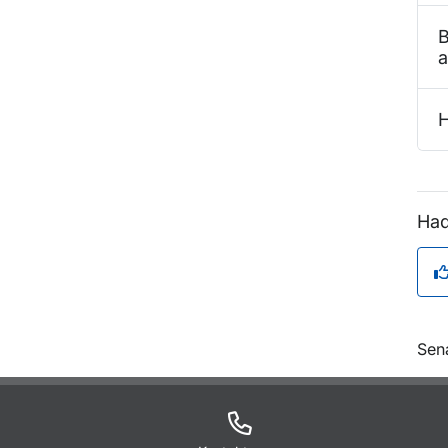
B
a
H
Had
O
Sen