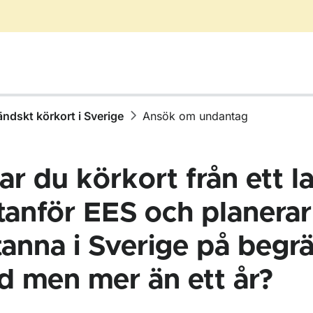
ändskt körkort i Sverige
Ansök om undantag
ar du körkort från ett l
tanför EES och planerar
ör Ta körkort
tanna i Sverige på begr
ör Har körkort
id men mer än ett år?
ör Förnya körkortet