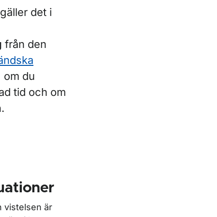
äller det i
g
från den
ländska
g om du
sad tid och om
.
uationer
 vistelsen är