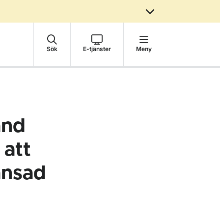
Sök
E-tjänster
Meny
and
 att
änsad