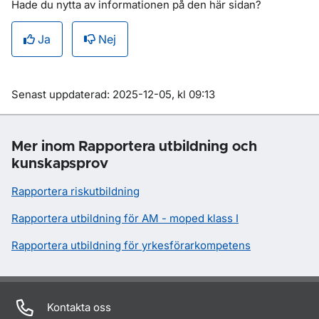
Hade du nytta av informationen på den här sidan?
Ja
Nej
Om sidan
Senast uppdaterad: 2025-12-05, kl 09:13
Mer inom Rapportera utbildning och
kunskapsprov
Rapportera riskutbildning
Rapportera utbildning för AM - moped klass I
Rapportera utbildning för yrkesförarkompetens
Kontakta oss