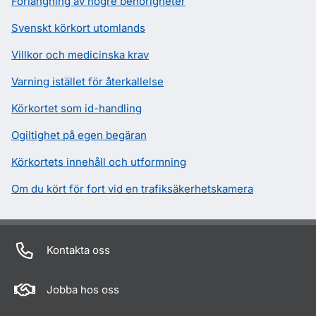
Förlängning av högre behörigheter
Svenskt körkort utomlands
Villkor och medicinska krav
Varning istället för återkallelse
Körkortet som id-handling
Ogiltighet på egen begäran
Körkortets innehåll och utformning
Om du kört för fort vid en trafiksäkerhetskamera
Kontakta oss
Jobba hos oss