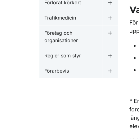
Förlorat körkort
Undermeny f
Va
Trafikmedicin
Undermeny f
För
upp
Företag och
Undermeny f
organisationer
Regler som styr
Undermeny f
Förarbevis
Undermeny f
* E
for
län
ele