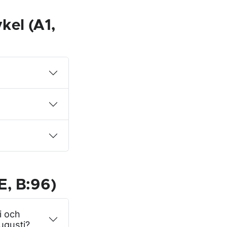
kel (A1,
E, B:96)
i och
ugusti?