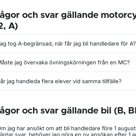
ågor och svar gällande motorcy
, A)
ag tog A-begränsad, när får jag bli handledare för A?
åste jag övervaka övningskörningen från en MC?
år jag handleda flera elever vid samma tillfälle?
ågor och svar gällande bil (B, B
m jag har ansökt om att bli handledare före 1 august
äntar svar, behöver jag göra en ny ansökan efter 1 a