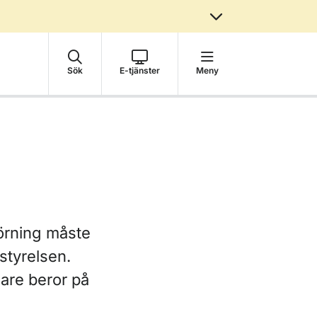
Sök
E-tjänster
Meny
körning måste
styrelsen.
are beror på