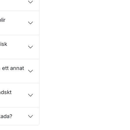
lir
nisk
n ett annat
ndskt
skada?