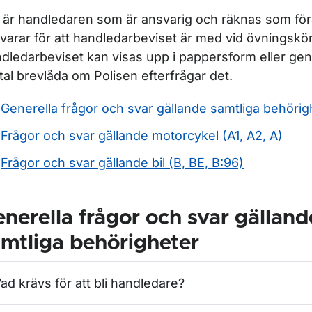
 är handledaren som är ansvarig och räknas som fö
varar för att handledarbeviset är med vid övningskö
dledarbeviset kan visas upp i pappersform eller gen
ital brevlåda om Polisen efterfrågar det.
Generella frågor och svar gällande samtliga behörig
Frågor och svar gällande motorcykel (A1, A2, A)
Frågor och svar gällande bil (B, BE, B:96)
nerella frågor och svar gälland
mtliga behörigheter
ad krävs för att bli handledare?