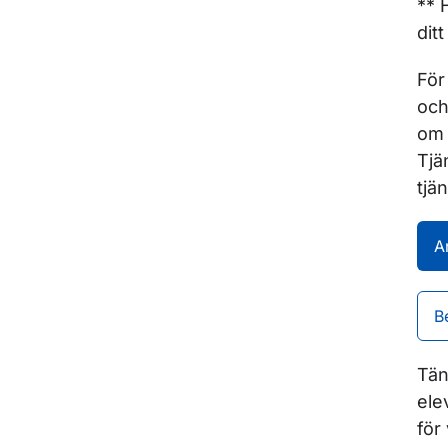
** 
dit
För
och
om 
Tjä
tjä
A
B
Tän
ele
för