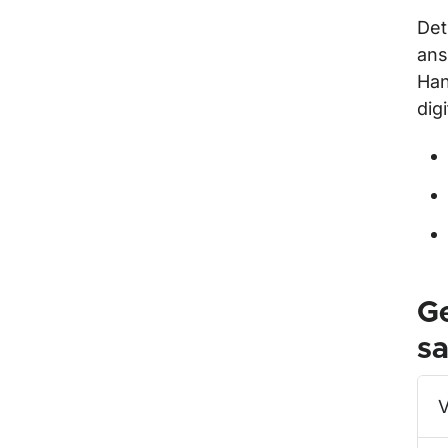
Det
ans
Han
dig
Ge
sa
V