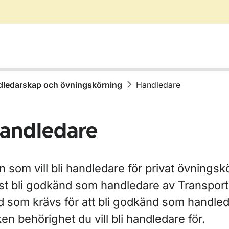
ledarskap och övningskörning
Handledare
andledare
ör Ta körkort
 som vill bli handledare för privat övnings
rst bli godkänd som handledare av Transport
ör Välj behörighet
d som krävs för att bli godkänd som handled
ken behörighet du vill bli handledare för.