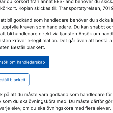
Har du körkort från annat EES-land behöver du skick
t körkort. Kopian skickas till: Transportstyrelsen, 701 
 att bli godkänd som handledare behöver du skicka 
 uppfylla kraven som handledare. Du kan snabbt oc
att bli handledare direkt via tjänsten Ansök om hand
nsten kräver e-legitimation. Det går även att beställa
nsten Beställ blankett.
nsök om handledarskap
eställ blankett
k på att du måste vara godkänd som handledare för 
v som du ska övningsköra med. Du måste därför gö
 varje elev, om du ska övningsköra med flera elever.