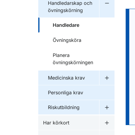
Handledarskap och
Undermeny f
övningskörning
Handledare
Övningsköra
Planera
övningskörningen
Medicinska krav
Undermeny f
Personliga krav
Riskutbildning
Undermeny f
Har körkort
Undermeny f