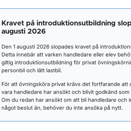
ör Handledarskap och övningskörning
Kravet på introduktionsutbildning slo
augusti 2026
Den 1 augusti 2026 slopades kravet på introduktion
Detta innebär att varken handledare eller elev beh
giltig introduktionsutbildning för privat övningskör
personbil och lätt lastbil.
ör Medicinska krav
För att övningsköra privat krävs det fortfarande at
vara handledare har ansökt och blivit godkänd som
Om du redan har ansökt om att bli handledare och in
ör Riskutbildning
något beslut än, behöver du inte ansöka på nytt.
ör Har körkort