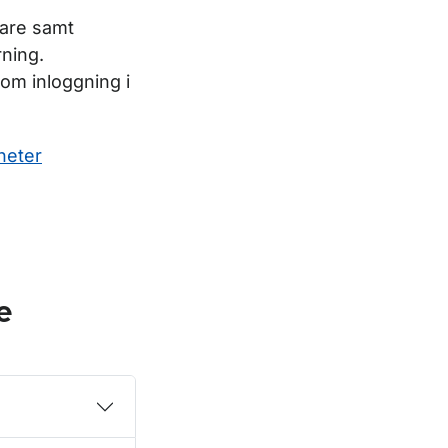
rare samt
rning.
om inloggning i
heter
e