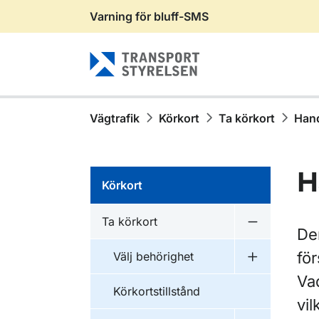
Varning för bluff-SMS
Gå till sidans innehåll
Vägtrafik
Körkort
Ta körkort
Hand
H
Körkort
Ta körkort
Undermeny f
Den
fö
Välj behörighet
Undermeny f
Va
Körkortstillstånd
vil