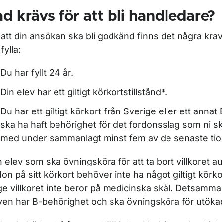
ör Förlorat körkort
d krävs för att bli handledare?
ör Trafikmedicin
 att din ansökan ska bli godkänd finns det några kr
fylla:
ör Företag och organisationer
Du har fyllt 24 år.
Din elev har ett giltigt körkortstillstånd*.
ör Regler som styr
Du har ett giltigt körkort från Sverige eller ett anna
ör Förarbevis
ska ha haft behörighet för det fordonsslag som ni 
med under sammanlagt minst fem av de senaste tio
n elev som ska övningsköra för att ta bort villkoret a
don på sitt körkort behöver inte ha något giltigt körkor
ge villkoret inte beror på medicinska skäl. Detsamma
ven har B-behörighet och ska övningsköra för utöka