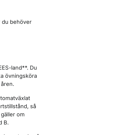
av du behöver
t EES-land**. Du
ska övningsköra
 åren.
utomatväxlat
tstillstånd, så
 gäller om
d B.