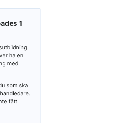
pades 1
sutbildning.
över ha en
ning med
t du som ska
 handledare.
te fått