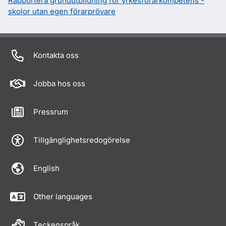
Rapportera grundutbildning för yrkesförarkompetens -
skolor utan egen förarprövare
Kontakta oss
Jobba hos oss
Pressrum
Tillgänglighetsredogörelse
English
Other languages
Teckenspråk