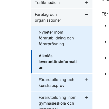
Trafikmedicin
Undermeny f
För
Företag och
Undermeny f
organisationer
Nyheter inom
förarutbildning och
förarprövning
Alkolås -
leverantörsinformati
on
Förarutbildning och
Undermeny f
kunskapsprov
Förarutbildning inom
Undermeny f
gymnasieskola och