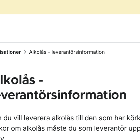
isationer
Alkolås - leverantörsinformation
lkolås -
everantörsinformation
ör Ta körkort
ör Har körkort
du vill leverera alkolås till den som har kö
lkor om alkolås måste du som leverantör upp
ör Förlorat körkort
v.