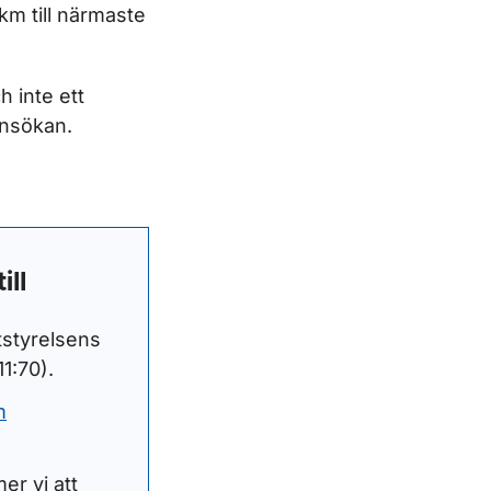
km till närmaste
h inte ett
ansökan.
ill
tstyrelsens
1:70).
m
er vi att