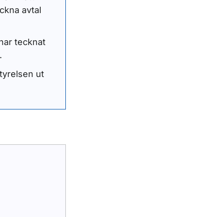
eckna avtal
har tecknat
.
tyrelsen ut