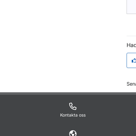
Had
O
Sen
Kontakta oss