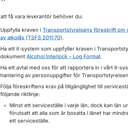
ör Trafikmedicin
 att få vara leverantör behöver du:
ör Företag och organisationer
Uppfylla kraven i
Transportstyrelsens föreskrift o
av alkolås (TSFS 2011:70)
.
Ha ett it-system som uppfyller kraven i Transportst
dokument
Alcohol Interlock – Log Format
.
Ha ett avtal med oss för att rapportera in i vårt it-s
hantering av personuppgifter för Transportstyrelsen
Följa föreskriftens krav på tillgänglighet till servicest
följande riktlinje:
ör Förarutbildning och kunskapsprov
Minst ett serviceställe i varje län, dock kan län 
förutsatt att alla som är bosatta i länet har mindre
ör Förarutbildning inom gymnasieskola och kommunal vuxe
ett serviceställe.