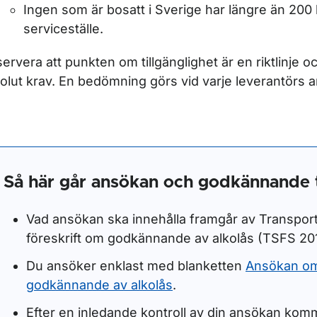
Ingen som är bosatt i Sverige har längre än 200 
serviceställe.
ör Förordnande att förrätta förarprov
ervera att punkten om tillgänglighet är en riktlinje oc
olut krav. En bedömning görs vid varje leverantörs 
Så här går ansökan och godkännande t
ör Regler som styr
Vad ansökan ska innehålla framgår av Transpor
ör Förarbevis
föreskrift om godkännande av alkolås (TSFS 201
Du ansöker enklast med blanketten
Ansökan o
godkännande av alkolås
.
Efter en inledande kontroll av din ansökan komm