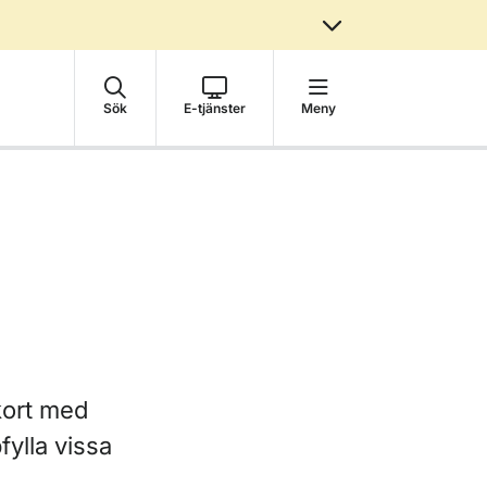
Sök
E-tjänster
Meny
rkort med
fylla vissa