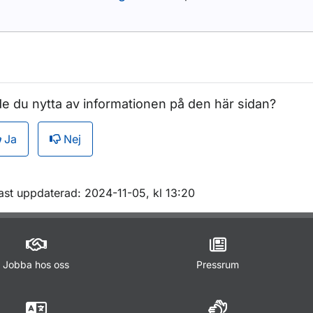
e du nytta av informationen på den här sidan?
Ja
Nej
m sidan
ast uppdaterad: 2024-11-05, kl 13:20
Jobba hos oss
Pressrum