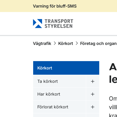
Varning för bluff-SMS
Gå till sidans innehåll
Vägtrafik
Körkort
Företag och organ
A
Körkort
l
Ta körkort
Undermeny f
Har körkort
Undermeny f
Om 
vil
Förlorat körkort
Undermeny f
kra