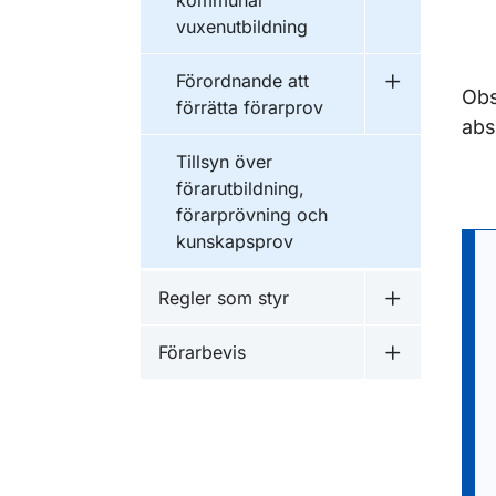
kommunal
vuxenutbildning
Förordnande att
Undermeny f
Obs
förrätta förarprov
abs
Tillsyn över
förarutbildning,
förarprövning och
kunskapsprov
Regler som styr
Undermeny f
Förarbevis
Undermeny f