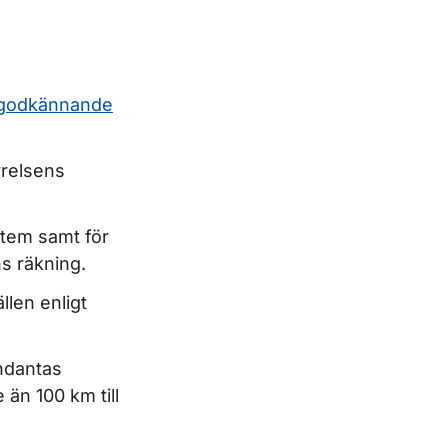
m godkännande
yrelsens
ystem samt för
s räkning.
ällen enligt
undantas
 än 100 km till
nutbildning