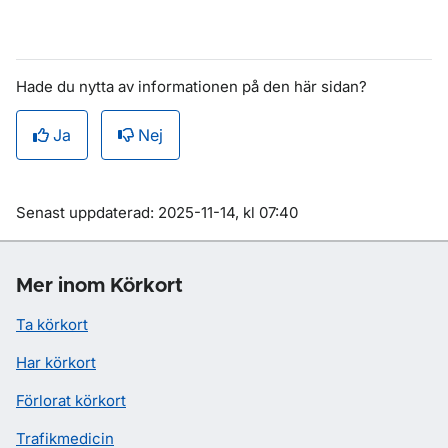
Hade du nytta av informationen på den här sidan?
Ja
Nej
Om sidan
Senast uppdaterad: 2025-11-14, kl 07:40
Mer inom Körkort
Ta körkort
Har körkort
Förlorat körkort
Trafikmedicin