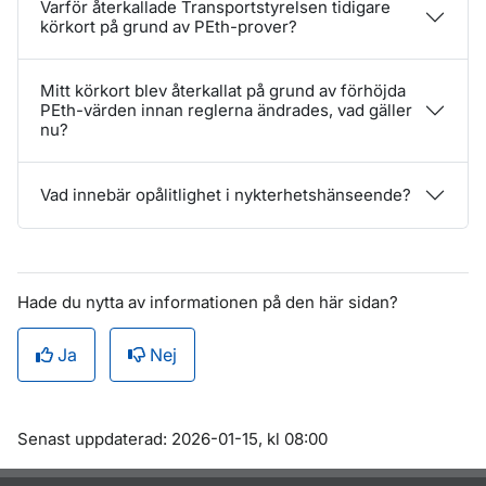
Varför återkallade Transportstyrelsen tidigare
körkort på grund av PEth-prover?
Mitt körkort blev återkallat på grund av förhöjda
PEth-värden innan reglerna ändrades, vad gäller
nu?
Vad innebär opålitlighet i nykterhetshänseende?
Hade du nytta av informationen på den här sidan?
Ja
Nej
Om sidan
Senast uppdaterad: 2026-01-15, kl 08:00