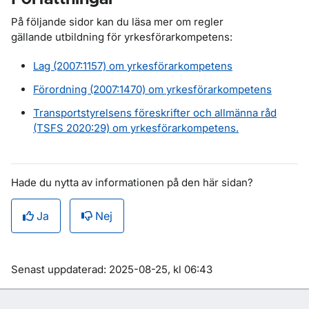
På följande sidor kan du läsa mer om regler
gällande utbildning för yrkesförarkompetens:
Lag (2007:1157) om yrkesförarkompetens
Förordning (2007:1470) om yrkesförarkompetens
Transportstyrelsens föreskrifter och allmänna råd
(TSFS 2020:29) om yrkesförarkompetens.
Hade du nytta av informationen på den här sidan?
Ja
Nej
Om sidan
Senast uppdaterad: 2025-08-25, kl 06:43