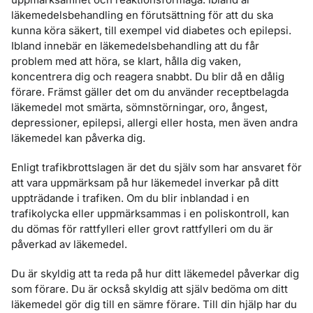
läkemedelsbehandling en förutsättning för att du ska
kunna köra säkert, till exempel vid diabetes och epilepsi.
Ibland innebär en läkemedelsbehandling att du får
problem med att höra, se klart, hålla dig vaken,
koncentrera dig och reagera snabbt. Du blir då en dålig
förare. Främst gäller det om du använder receptbelagda
läkemedel mot smärta, sömnstörningar, oro, ångest,
depressioner, epilepsi, allergi eller hosta, men även andra
läkemedel kan påverka dig.
Enligt trafikbrottslagen är det du själv som har ansvaret för
att vara uppmärksam på hur läkemedel inverkar på ditt
uppträdande i trafiken. Om du blir inblandad i en
trafikolycka eller uppmärksammas i en poliskontroll, kan
du dömas för rattfylleri eller grovt rattfylleri om du är
påverkad av läkemedel.
Du är skyldig att ta reda på hur ditt läkemedel påverkar dig
som förare. Du är också skyldig att själv bedöma om ditt
läkemedel gör dig till en sämre förare. Till din hjälp har du