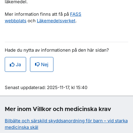
läkemedel.
Mer information finns att få på
FASS
webbplats
och
Läkemedelsverket
.
Hade du nytta av informationen på den här sidan?
Ja
Nej
Om sidan
Senast uppdaterad: 2025-11-17, kl 15:40
Mer inom Villkor och medicinska krav
Bilbälte och särskild skyddsanordning för barn – vid starka
medicinska skäl