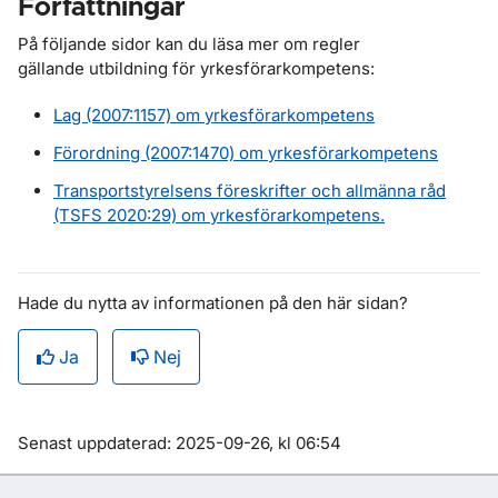
Författningar
På följande sidor kan du läsa mer om regler
gällande utbildning för yrkesförarkompetens:
Lag (2007:1157) om yrkesförarkompetens
Förordning (2007:1470) om yrkesförarkompetens
Transportstyrelsens föreskrifter och allmänna råd
(TSFS 2020:29) om yrkesförarkompetens.
Hade du nytta av informationen på den här sidan?
Ja
Nej
Om sidan
Senast uppdaterad: 2025-09-26, kl 06:54