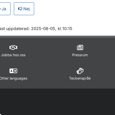
Ja
Nej
m sidan
ast uppdaterad: 2025-08-05, kl 10:15
Jobba hos oss
Pressrum
Other languages
Teckenspråk