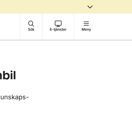
Sök
E-tjänster
Meny
bil
 kunskaps-