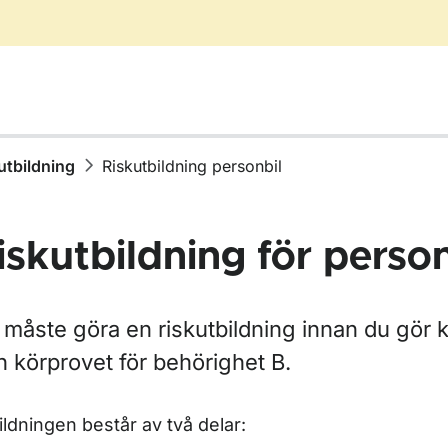
utbildning
Riskutbildning personbil
iskutbildning för person
ör Ta körkort
 måste göra en riskutbildning innan du gör
h körprovet för behörighet B.
ör Välj behörighet
ildningen består av två delar: