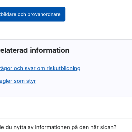
ör Trafikmedicin
tbildare och provanordnare
ör Företag och organisationer
ör Regler som styr
elaterad information
ör Förarbevis
rågor och svar om riskutbildning
egler som styr
e du nytta av informationen på den här sidan?