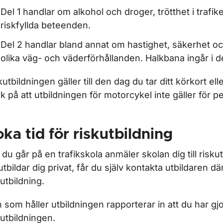
ör Handledarskap och övningskörning
Del 1 handlar om alkohol och droger, trötthet i trafi
riskfyllda beteenden.
Del 2 handlar bland annat om hastighet, säkerhet oc
ör Medicinska krav
olika väg- och väderförhållanden. Halkbana ingår i d
kutbildningen gäller till den dag du tar ditt körkort ell
k på att utbildningen för motorcykel inte gäller för pe
ör Riskutbildning
ka tid för riskutbildning
du går på en trafikskola anmäler skolan dig till risk
utbildar dig privat, får du själv kontakta utbildaren där
kutbildning.
ör Har körkort
 som håller utbildningen rapporterar in att du har gjo
kutbildningen.
ör Förlorat körkort