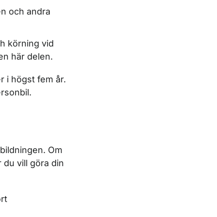
ken och andra
h körning vid
en här delen.
er i högst fem år.
rsonbil.
utbildningen. Om
 du vill göra din
rt