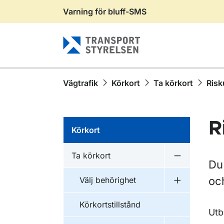
Varning för bluff-SMS
Gå till sidans innehåll
Vägtrafik
Körkort
Ta körkort
Risk
R
Körkort
Ta körkort
Undermeny f
Du
oc
Välj behörighet
Undermeny f
Körkortstillstånd
Utb