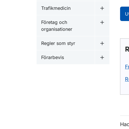
Trafikmedicin
Undermeny f
U
Företag och
Undermeny f
organisationer
Regler som styr
Undermeny f
R
Förarbevis
Undermeny f
F
R
Had