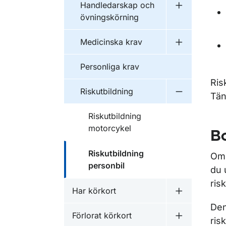
Handledarskap och
Undermeny f
övningskörning
Medicinska krav
Undermeny f
Personliga krav
Ris
Riskutbildning
Tän
Undermeny f
Riskutbildning
motorcykel
Bo
Riskutbildning
Om 
personbil
du 
ris
Har körkort
Undermeny f
Den
Förlorat körkort
ris
Undermeny f