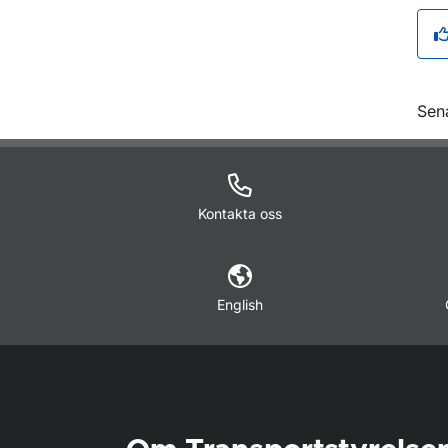
O
Sen
Kontakta oss
English