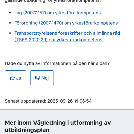
gällande utbildning för yrkesförarkompetens:
Lag (2007:1157) om yrkesförarkompetens
Förordning (2007:1470) om yrkesförarkompetens
Transportstyrelsens föreskrifter och allmänna råd
(TSFS 2020:29) om yrkesförarkompetens.
Hade du nytta av informationen på den här sidan?
Ja
Nej
Om sidan
Senast uppdaterad: 2025-09-26, kl 06:54
Mer inom Vägledning i utformning av
utbildningsplan