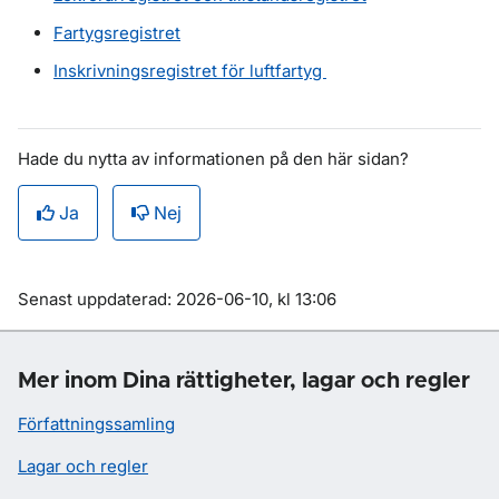
Fartygsregistret
Inskrivningsregistret för luftfartyg
Hade du nytta av informationen på den här sidan?
Ja
Nej
Om sidan
Senast uppdaterad: 2026-06-10, kl 13:06
Mer inom Dina rättigheter, lagar och regler
Författningssamling
Lagar och regler