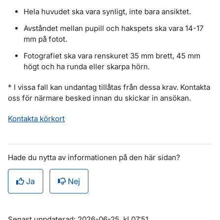
Hela huvudet ska vara synligt, inte bara ansiktet.
Avståndet mellan pupill och hakspets ska vara 14-17
mm på fotot.
Fotografiet ska vara renskuret 35 mm brett, 45 mm
högt och ha runda eller skarpa hörn.
* I vissa fall kan undantag tillåtas från dessa krav. Kontakta
oss för närmare besked innan du skickar in ansökan.
Kontakta körkort
Hade du nytta av informationen på den här sidan?
Ja
Nej
Om sidan
Senast uppdaterad: 2026-06-25, kl 07:51