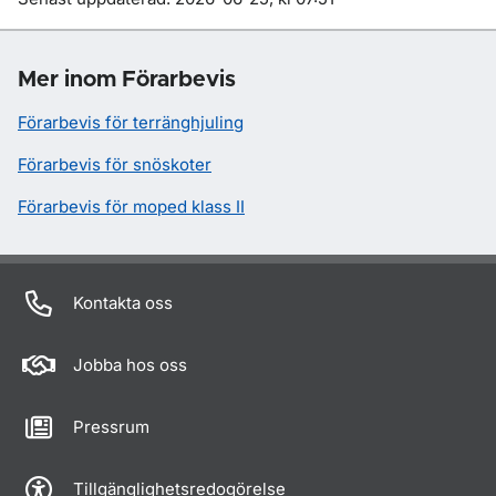
Mer inom Förarbevis
Förarbevis för terränghjuling
Förarbevis för snöskoter
Förarbevis för moped klass II
Kontakta oss
Jobba hos oss
Pressrum
Tillgänglighetsredogörelse