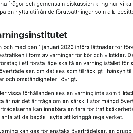
na frågor och gemensam diskussion kring hur vi k
pa en nytta utifrån de förutsättningar som alla besitt
ör Branschsamverkan Yrkestrafik
rningsinstitutet
n och med den 1 januari 2026 införs lättnader för fö
estrafiken i form av varningar för kör och vilotider. D
 företag i ett första läge ska få en varning istället för
 överträdelser, om det ses som tillräckligt i hänsyn ti
var och omständigheter i övrigt.
er vissa förhållanden ses en varning inte som tillräc
ta är när det är fråga om en särskilt stor mängd över
rträdelserna kan innebära en fara för trafiksäkerheten
 anta att de begås i syfte att kringgå regelverket.
varning kan ges för enstaka överträdelser, en grupp