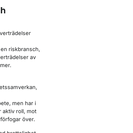
ch
överträdelser
 en riskbransch,
erträdelser av
mmer.
hetssamverkan,
bete, men har i
aktiv roll, mot
örfogar över.