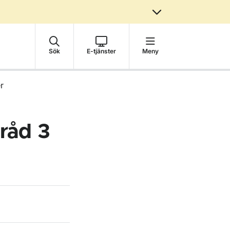
Sök
E-tjänster
Meny
r
råd 3