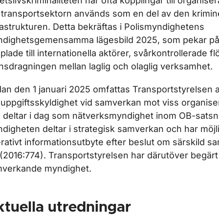
etslivskriminaliteten har ofta kopplingar till organiser
 transportsektorn används som en del av den krimine
rastrukturen. Detta bekräftas i Polismyndighetens
dighetsgemensamma lägesbild 2025, som pekar på
plade till internationella aktörer, svårkontrollerade f
nsdragningen mellan laglig och olaglig verksamhet.
an den 1 januari 2025 omfattas Transportstyrelsen 
uppgiftsskyldighet vid samverkan mot viss organiser
 deltar i dag som nätverksmyndighet inom OB-satsn
digheten deltar i strategisk samverkan och har möjlig
rativt informationsutbyte efter beslut om särskild s
 (2016:774). Transportstyrelsen har därutöver begärt a
verkande myndighet.
tuella utredningar