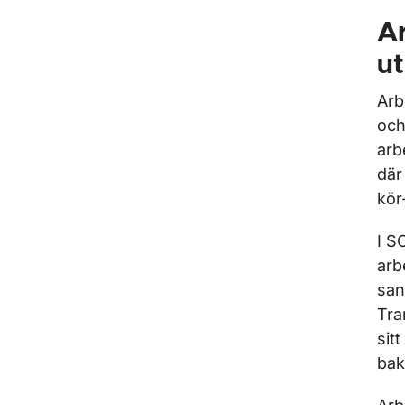
Ar
u
Arb
och
arb
där
kör
I S
arb
san
Tra
sit
bak