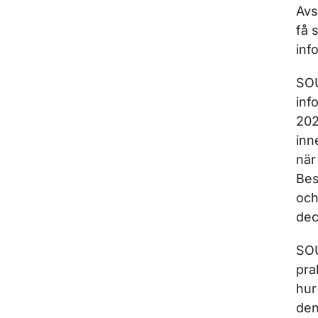
Avs
få 
inf
SOU
inf
202
inn
när
Bes
och
dec
SOU
pra
hur
den