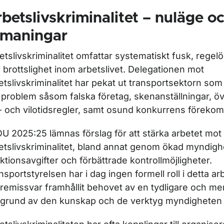
betslivskriminalitet – nuläge o
tmaningar
etslivskriminalitet omfattar systematiskt fusk, regel
 brottslighet inom arbetslivet. Delegationen mot
etslivskriminalitet har pekat ut transportsektorn som
 problem såsom falska företag, skenanställningar, öv
- och vilotidsregler, samt osund konkurrens föreko
OU 2025:25 lämnas förslag för att stärka arbetet mot
etslivskriminalitet, bland annat genom ökad myndig
ktionsavgifter och förbättrade kontrollmöjligheter.
nsportstyrelsen har i dag ingen formell roll i detta ar
t remissvar framhållit behovet av en tydligare och mer 
grund av den kunskap och de verktyg myndigheten f