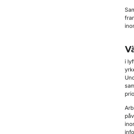
Sam
fra
ino
V
i l
yrk
Und
sam
pri
Arb
påv
ino
inf