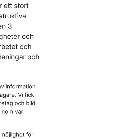
 ett stort
truktiva
en 3
gheter och
arbetet och
tmaningar och
v information
gare. Vi fick
etag och bild
 inom vår
möjlighet för