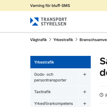
Varning för bluff-SMS
Gå till sidans innehåll
Vägtrafik
Yrkestrafik
Branschsamver
S
Yrkestrafik
d
Gods- och
Undermeny f
persontransporter
Taxitrafik
Undermeny f
Yrkesförarkompetens
Undermeny f