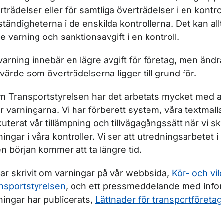
rträdelser eller för samtliga överträdelser i en kontr
tändigheterna i de enskilda kontrollerna. Det kan a
e varning och sanktionsavgift i en kontroll.
varning innebär en lägre avgift för företag, men ändra
kvärde som överträdelserna ligger till grund för.
m Transportstyrelsen har det arbetats mycket med a
ör varningarna. Vi har förberett system, våra textmall
kuterat vår tillämpning och tillvägagångssätt när vi 
ningar i våra kontroller. Vi ser att utredningsarbetet i
l en början kommer att ta längre tid.
har skrivit om varningar på vår webbsida,
Kör- och vil
nsportstyrelsen
, och ett pressmeddelande med inf
ningar har publicerats,
Lättnader för transportföreta