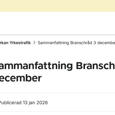
kan Yrkestrafik
Sammanfattning Branschråd 3 decembe
ammanfattning Bransch
ecember
ör Gods- och persontransporter
ör Taxitrafik
Publicerad 13 jan 2026
ör Yrkesförarkompetens