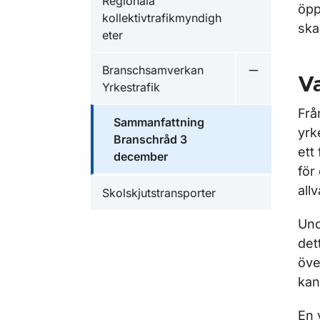
Regionala
öpp
kollektivtrafikmyndigh
ska
eter
Branschsamverkan
Undermeny f
Va
Yrkestrafik
Frå
Sammanfattning
yrk
Branschråd 3
ett
december
för
all
Skolskjutstransporter
Und
det
öve
kan
En 