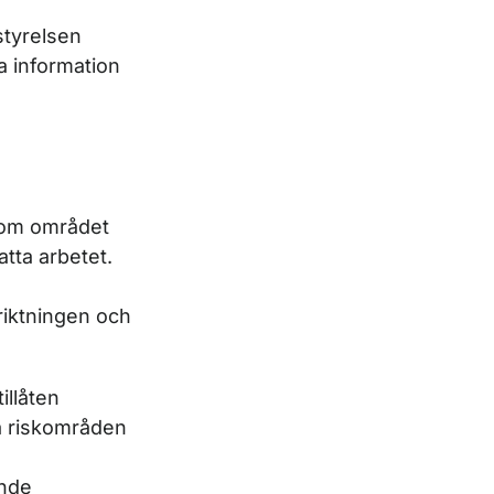
styrelsen
a information
inom området
atta arbetet.
iktningen och
illåten
ra riskområden
ande