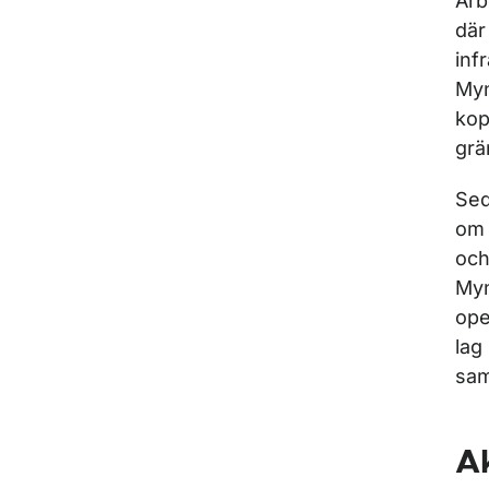
Arb
där
inf
Myn
kop
grä
Sed
om 
och
Myn
ope
lag
sam
Ak