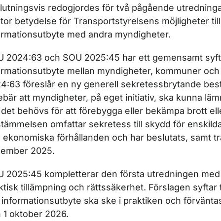
lutningsvis redogjordes för två pågående utrednin
stor betydelse för Transportstyrelsens möjligheter till
ormationsutbyte med andra myndigheter.
 2024:63 och SOU 2025:45 har ett gemensamt syfte
ormationsutbyte mellan myndigheter, kommuner och
4:63 föreslår en ny generell sekretessbrytande b
ebär att myndigheter, på eget initiativ, ska kunna läm
 det behövs för att förebygga eller bekämpa brott ell
tämmelsen omfattar sekretess till skydd för enskild
 ekonomiska förhållanden och har beslutats, samt trät
ember 2025.
 2025:45 kompletterar den första utredningen med
ktisk tillämpning och rättssäkerhet. Förslagen syftar ti
 informationsutbyte ska ske i praktiken och förväntas 
 1 oktober 2026.