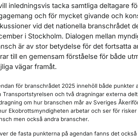
vill inledningsvis tacka samtliga deltagare för
r Kör- och vilotider
gagemang och för mycket givande och kons
skussioner vid det nationella branschrådet d
ör Färdskrivare
cember i Stockholm. Dialogen mellan myndi
ör Vägarbetstid
nsch är av stor betydelse för det fortsatta 
drar till en gemensam förståelse för både u
liga vägar framåt.
ör Biluthyrning
ndan för branschrådet 2025 innehöll både punkter a
n Transportstyrelsen och två dragningar externa delta
dragning om hur branschen mår av Sveriges Åkeriför
hur Ekobrottsmyndigheten arbetar och ser för risker
r Ansök om att söka uppgifter i vägtrafikregistret
nsch men också andra branscher.
ver de fasta punkterna på agendan fanns det också 