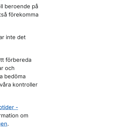
oll beroende på
lltså förekomma
r inte det
tt förbereda
ar och
ska bedöma
 våra kontroller
otider -
ormation om
gen
.