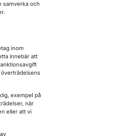
an samverka och
er.
retag inom
etta innebär att
 sanktionsavgift
ll överträdelsens
klig, exempel på
trädelser, när
 eller att vi
 av