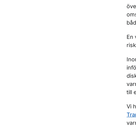
öve
oms
båd
En 
ris
Ino
inf
dis
var
til
Vi 
Tra
var