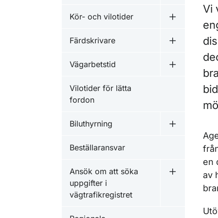
Vi 
Kör- och vilotider
Undermeny fö
en
di
Färdskrivare
Undermeny f
de
Vägarbetstid
Undermeny f
bra
bi
Vilotider för lätta
fordon
möj
Biluthyrning
Undermeny f
Age
Beställaransvar
frå
en 
Ansök om att söka
av 
Undermeny fö
uppgifter i
bra
vägtrafikregistret
Utö