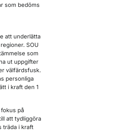
gar som bedöms
 att underlätta
 regioner. SOU
estämmelse som
na ut uppgifter
er välfärdsfusk.
as personliga
t i kraft den 1
 fokus på
ll att tydliggöra
träda i kraft