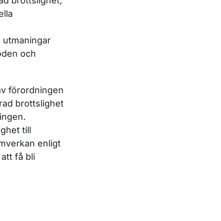
ad brottslighet,
lla
 utmaningar
löden och
av förordningen
ad brottslighet
ingen.
het till
amverkan enligt
tt få bli