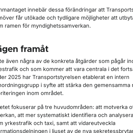
mantaget innebär dessa förändringar att Transport
möver får utökade och tydligare möjligheter att utbyt
m ramen för myndighetssamverkan.
ägen framåt
yfte även några av de konkreta åtgärder som pågår 
estrafik och som kommer att vara centrala i det forts
er 2025 har Transportstyrelsen etablerat en intern
ordningsgrupp i syfte att stärka den gemensamma r
oriteringen inom området.
etet fokuserar på tre huvudområden: att motverka ot
erkan, att mer systematiskt identifiera och analyse
m yrkestrafik och taxi, samt att vidareutveckla
ormationsdelningen i ljuset av de nya sekretessbryt