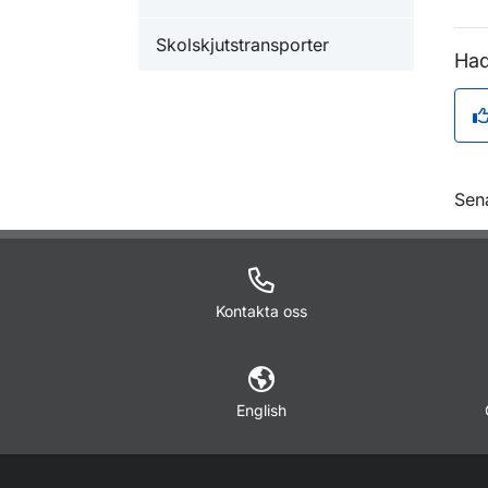
Skolskjutstransporter
Had
O
Sen
Kontakta oss
English