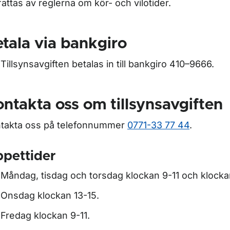
attas av reglerna om kör- och vilotider.
ör Vägarbetstid
tala via bankgiro
Tillsynsavgiften betalas in till bankgiro 410–9666.
ör Biluthyrning
ntakta oss om tillsynsavgiften
r Ansök om att söka uppgifter i vägtrafikregistret
takta oss på telefonnummer
0771-33 77 44
.
pettider
Måndag, tisdag och torsdag klockan 9-11 och klocka
Onsdag klockan 13-15.
Fredag klockan 9-11.