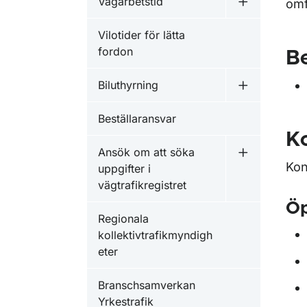
Vägarbetstid
omf
Undermeny f
Vilotider för lätta
fordon
Be
Biluthyrning
Undermeny f
Beställaransvar
Ko
Ansök om att söka
Undermeny fö
Kon
uppgifter i
vägtrafikregistret
Öp
Regionala
kollektivtrafikmyndigh
eter
Branschsamverkan
Yrkestrafik