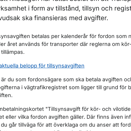
ksamhet i form av tillstånd, tillsyn och regist
r Kör- och vilotider
vudsak ska finansieras med avgifter.
lsynsavgiften betalas per kalenderår för fordon som
er året används för transporter där reglerna om kör-
 tillämpas.
aktuella belopp för tillsynsavgiften
r Företagskontroll av kör- och vilotider
 är du som fordonsägare som ska betala avgiften oc
gifterna i vägtrafikregistret som ligger till grund för 
iften.
inbetalningskortet "Tillsynsavgift för kör- och vilotid
ket eller vilka fordon avgiften gäller. Där finns även 
ör Färdskrivare
 du går tillväga för att överklaga om du anser att for