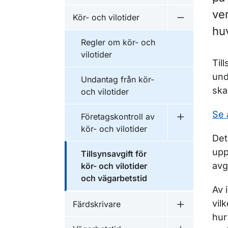
ver
Kör- och vilotider
Undermeny fö
hu
Regler om kör- och
vilotider
Til
und
Undantag från kör-
ska
och vilotider
Se 
Företagskontroll av
Undermeny fö
kör- och vilotider
Det
upp
Tillsynsavgift för
avg
kör- och vilotider
och vägarbetstid
Av 
vil
Färdskrivare
Undermeny f
hur