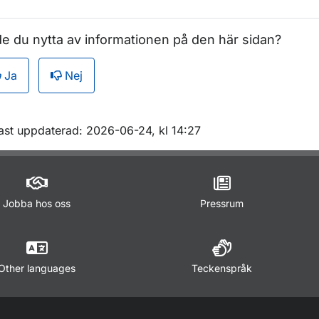
e du nytta av informationen på den här sidan?
Ja
Nej
m sidan
ast uppdaterad: 2026-06-24, kl 14:27
Jobba hos oss
Pressrum
Other languages
Teckenspråk