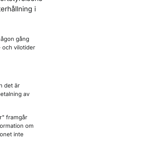
erhållning i
 någon gång
 och vilotider
h det är
betalning av
er" framgår
information om
donet inte