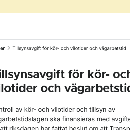
der
Tillsynsavgift för kör- och vilotider och vägarbetstid
illsynsavgift för kör- oc
ilotider och vägarbetsti
ör Gods- och persontransporter
troll av kör- och vilotider och tillsyn av
ör Taxitrafik
garbetstidslagen ska finansieras med avgifte
att riksdagen har fattat beslut om att Trans
ör Yrkesförarkompetens