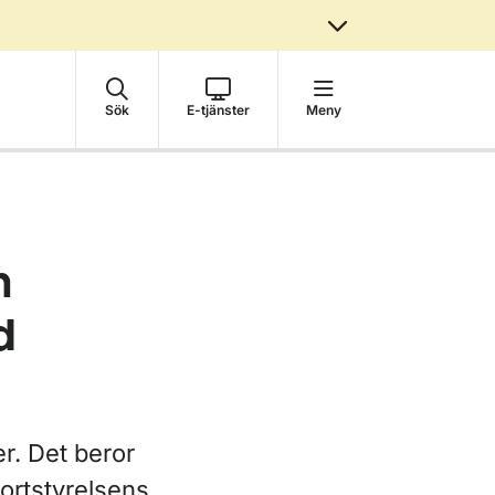
Sök
E-tjänster
Meny
h
d
r. Det beror
portstyrelsens