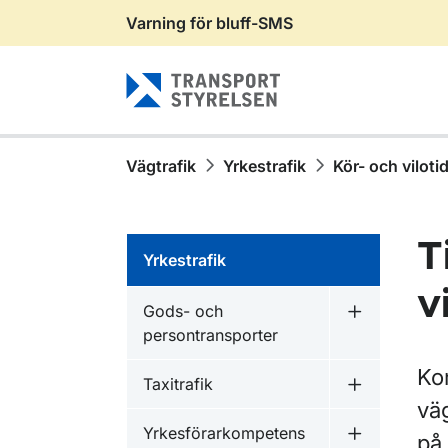
Varning för bluff-SMS
Gå till sidans innehåll
Vägtrafik
Yrkestrafik
Kör- och viloti
T
Yrkestrafik
v
Gods- och
Undermeny f
persontransporter
Kon
Taxitrafik
Undermeny f
vä
Yrkesförarkompetens
på 
Undermeny f