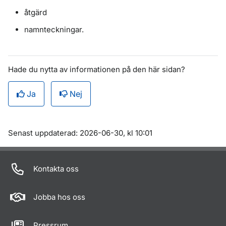
åtgärd
namnteckningar.
Hade du nytta av informationen på den här sidan?
Ja
Nej
Om sidan
Senast uppdaterad: 2026-06-30, kl 10:01
Kontakta oss
Jobba hos oss
Pressrum