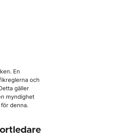
iken. En
fikreglerna och
etta gäller
 en myndighet
 för denna.
ortledare