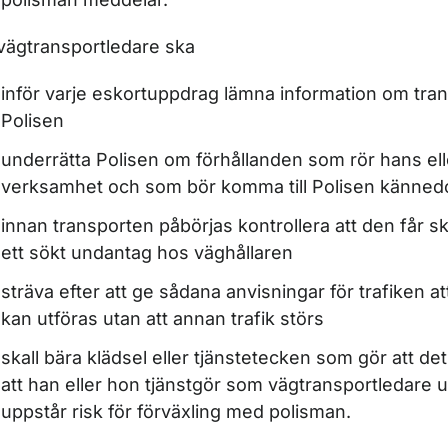
ör Färdskrivare
vägtransportledare ska
ör Vägarbetstid
inför varje eskortuppdrag lämna information om trans
Polisen
underrätta Polisen om förhållanden som rör hans el
ör Biluthyrning
verksamhet och som bör komma till Polisen känne
innan transporten påbörjas kontrollera att den får 
ett sökt undantag hos väghållaren
r Ansök om att söka uppgifter i vägtrafikregistret
sträva efter att ge sådana anvisningar för trafiken a
kan utföras utan att annan trafik störs
skall bära klädsel eller tjänstetecken som gör att det
att han eller hon tjänstgör som vägtransportledare u
uppstår risk för förväxling med polisman.