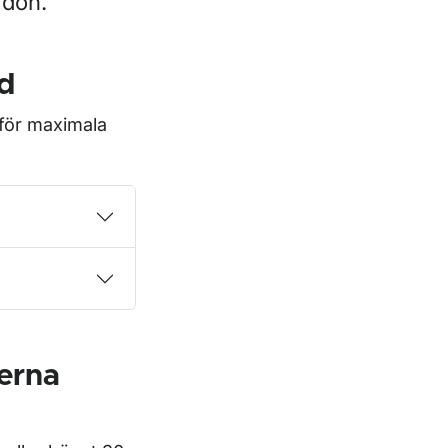
rdon.
d
 för maximala
ståg
erna