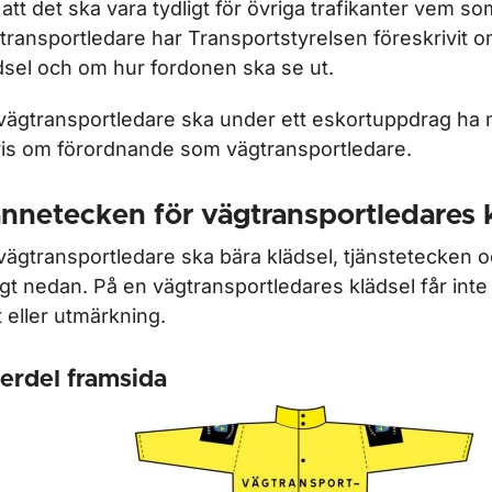
 att det ska vara tydligt för övriga trafikanter vem so
transportledare har Transportstyrelsen föreskrivit o
dsel och om hur fordonen ska se ut.
vägtransportledare ska under ett eskortuppdrag ha m
is om förordnande som vägtransportledare.
nnetecken för vägtransportledares 
vägtransportledare ska bära klädsel, tjänstetecken
igt nedan. På en vägtransportledares klädsel får int
t eller utmärkning.
erdel framsida