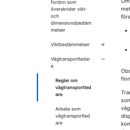
Om 
fordon som
met
överskrider vikt-
och
för
dimensionsbestäm
melser
Viktbestämmelser
Undermeny f
Vägtransportledar
Undermeny f
e
Obs
fin
Regler om
vägtransportled
Tra
are
som
väg
Arbeta som
vägtransportled
dis
are
kom