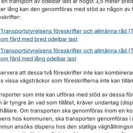
en transport av odelbar last är högst 3,5 meter bred
er lång kan den genomföras med stöd av någon av f
eskrifter:
Transportstyrelsens föreskrifter och allmänna råd 
om färd med bred odelbar last
ör Viktbestämmelser
Transportstyrelsens föreskrifter och allmänna råd 
om färd med lång odelbar last
ör Vägtransportledare
ervera att dessa två föreskrifter inte kan kombinera
ns vissa vägsträckor som föreskrifterna inte kan till
nsporter som inte kan utföras med stöd av dessa föres
 är tyngre än vad som tillåtet, kräver undantag (dis
hållare. Om transporten ska genomföras inom en 
pens hos kommunen, ska transporten genomföras i 
mun ansöks dispens hos den statliga väghållnings