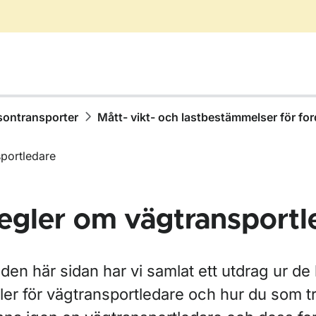
sontransporter
Mått- vikt- och lastbestämmelser för fo
portledare
egler om vägtransportl
ör Gods- och persontransporter
den här sidan har vi samlat ett utdrag ur d
ler för vägtransportledare och hur du som tr