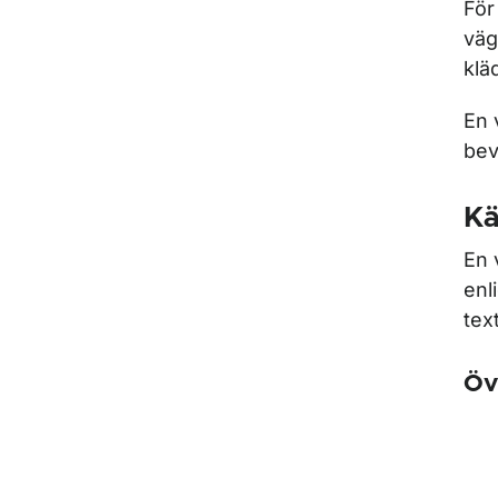
För
väg
klä
En 
bev
Kä
En 
enl
tex
Öv