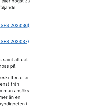
 eller högst 30
öljande
(TSFS 2023:36)
(TSFS 2023:37)
s samt att det
ämpas på.
krifter, eller
pens) från
kommun ansöks
mer än en
myndigheten i