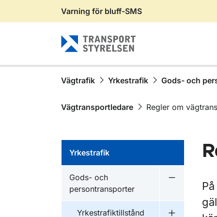
Varning för bluff-SMS
Gå till sidans innehåll
Vägtrafik
Yrkestrafik
Gods- och per
Vägtransportledare
Regler om vägtrans
R
Yrkestrafik
Gods- och
Undermeny f
På 
persontransporter
gäl
Yrkestrafiktillstånd