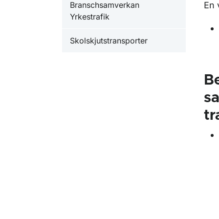
Branschsamverkan
En 
Yrkestrafik
Skolskjutstransporter
Be
s
tr