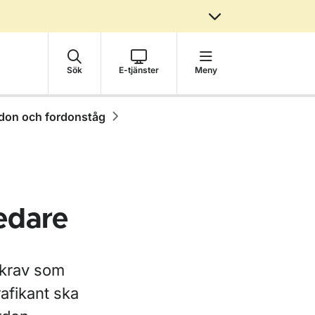
Sök
E-tjänster
Meny
rdon och fordonståg
edare
e krav som
afikant ska