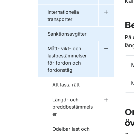
kä
Undermeny fö
Internationella
Undermeny fö
transporter
Be
Sanktionsavgifter
På 
län
Mått- vikt- och
Undermeny f
lastbestämmelser
för fordon och
M
fordonståg
M
Att lasta rätt
Längd- och
Undermeny 
breddbestämmels
O
er
öv
Odelbar last och