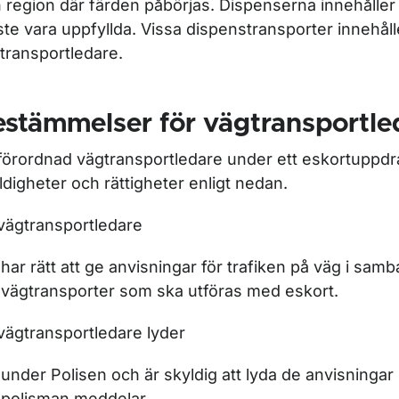
 region där färden påbörjas. Dispenserna innehåller 
te vara uppfyllda. Vissa dispenstransporter innehålle
transportledare.
estämmelser för vägtransportl
förordnad vägtransportledare under ett eskortuppdr
ldigheter och rättigheter enligt nedan.
vägtransportledare
har rätt att ge anvisningar för trafiken på väg i sa
ör Taxitrafik
vägtransporter som ska utföras med eskort.
ör Yrkesförarkompetens
vägtransportledare lyder
r Kör- och vilotider
under Polisen och är skyldig att lyda de anvisninga
polisman meddelar.