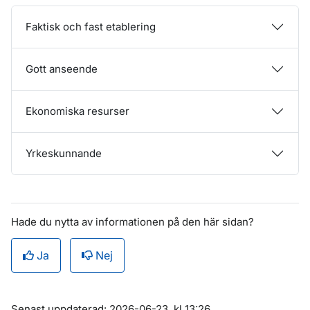
Faktisk och fast etablering
Gott anseende
Ekonomiska resurser
Yrkeskunnande
Hade du nytta av informationen på den här sidan?
Ja
Nej
Om sidan
Senast uppdaterad: 2026-06-23, kl 13:26