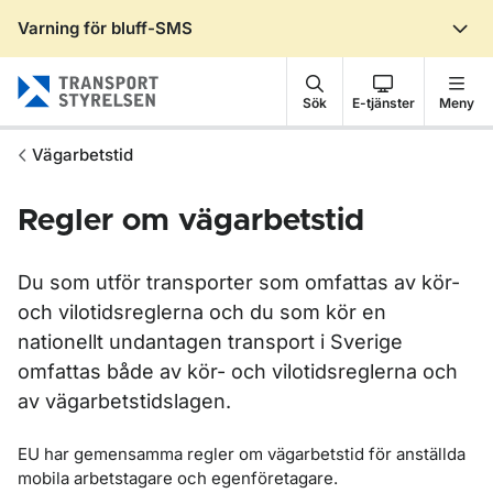
Varning för bluff-SMS
Gå till sidans innehåll
Sök
E-tjänster
Meny
Vägarbetstid
Regler om vägarbetstid
Du som utför transporter som omfattas av kör-
och vilotidsreglerna och du som kör en
nationellt undantagen transport i Sverige
omfattas både av kör- och vilotidsreglerna och
av vägarbetstidslagen.
EU har gemensamma regler om vägarbetstid för anställda
mobila arbetstagare och egenföretagare.