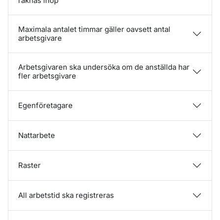
räknas ihop
Maximala antalet timmar gäller oavsett antal
arbetsgivare
Arbetsgivaren ska undersöka om de anställda har
fler arbetsgivare
Egenföretagare
Nattarbete
Raster
All arbetstid ska registreras