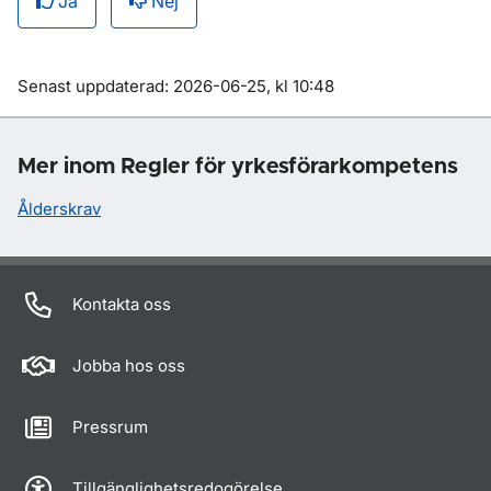
Ja
Nej
Om sidan
Senast uppdaterad: 2026-06-25, kl 10:48
Mer inom Regler för yrkesförarkompetens
Ålderskrav
Kontakta oss
Jobba hos oss
Pressrum
Tillgänglighetsredogörelse