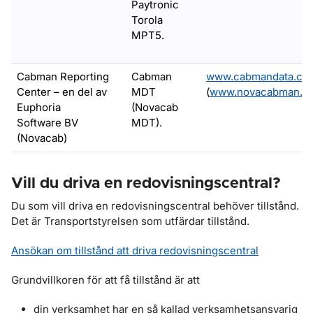
Paytronic
Torola
MPT5.
Cabman Reporting
Cabman
www.cabmandata.co
Center – en del av
MDT
(
www.novacabman.s
Euphoria
(Novacab
Software BV
MDT).
(Novacab)
Vill du driva en redovisningscentral?
Du som vill driva en redovisningscentral behöver tillstånd.
Det är Transportstyrelsen som utfärdar tillstånd.
Ansökan om tillstånd att driva redovisningscentral
Grundvillkoren för att få tillstånd är att
din verksamhet har en så kallad verksamhetsansvarig