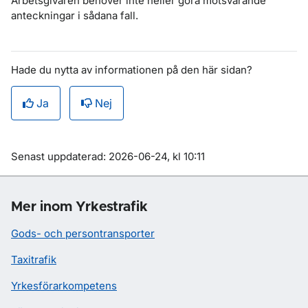
Arbetsgivaren behöver inte heller göra motsvarande
anteckningar i sådana fall.
Hade du nytta av informationen på den här sidan?
Ja
Nej
Om sidan
Senast uppdaterad: 2026-06-24, kl 10:11
Mer inom Yrkestrafik
Gods- och persontransporter
Taxitrafik
Yrkesförarkompetens