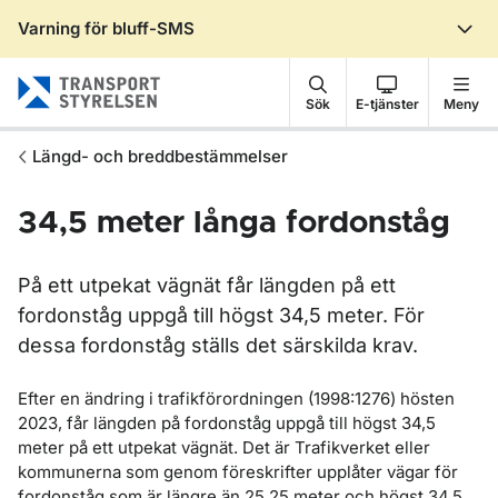
Varning för bluff-SMS
Gå till sidans innehåll
Sök
E-tjänster
Meny
Längd- och breddbestämmelser
34,5 meter långa fordonståg
På ett utpekat vägnät får längden på ett
fordonståg uppgå till högst 34,5 meter. För
dessa fordonståg ställs det särskilda krav.
Efter en ändring i trafikförordningen (1998:1276) hösten
2023, får längden på fordonståg uppgå till högst 34,5
meter på ett utpekat vägnät. Det är Trafikverket eller
kommunerna som genom föreskrifter upplåter vägar för
fordonståg som är längre än 25,25 meter och högst 34,5