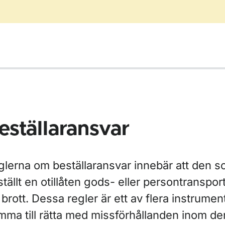
eställaransvar
ör Gods- och persontransporter
glerna om beställaransvar innebär att den s
tällt en otillåten gods- eller persontranspo
 brott. Dessa regler är ett av flera instrument
ör Taxitrafik
mma till rätta med missförhållanden inom de
ör Yrkesförarkompetens