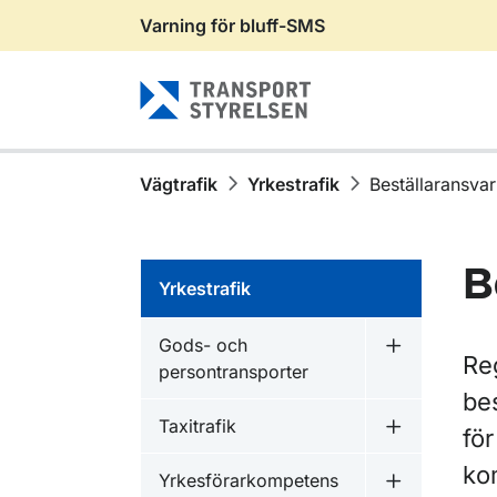
Varning för bluff-SMS
Gå till sidans innehåll
Vägtrafik
Yrkestrafik
Beställaransvar
B
Yrkestrafik
Gods- och
Undermeny f
Re
persontransporter
bes
Taxitrafik
för
Undermeny f
ko
Yrkesförarkompetens
Undermeny f