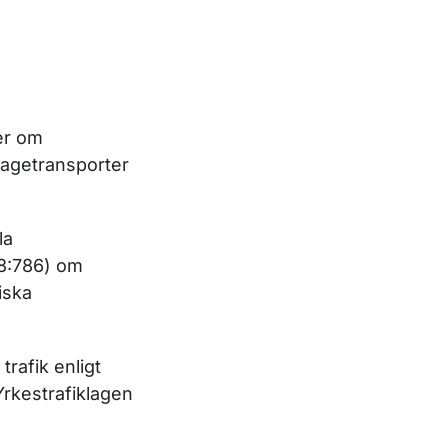
er om
otagetransporter
la
98:786) om
iska
rafik enligt
Yrkestrafiklagen