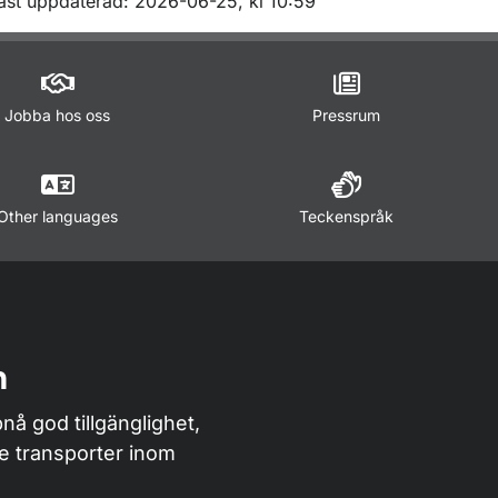
m sidan
ast uppdaterad: 2026-06-25, kl 10:59
Jobba hos oss
Pressrum
Other languages
Teckenspråk
n
nå god tillgänglighet,
de transporter inom