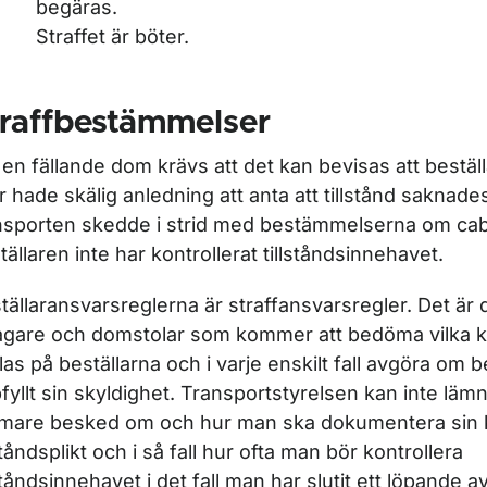
begäras.
Straffet är böter.
traffbestämmelser
 en fällande dom krävs att det kan bevisas att beställ
er hade skälig anledning att anta att tillstånd saknades
nsporten skedde i strid med bestämmelserna om cab
tällaren inte har kontrollerat tillståndsinnehavet.
tällaransvarsreglerna är straffansvarsregler. Det är d
agare och domstolar som kommer att bedöma vilka 
llas på beställarna och i varje enskilt fall avgöra om b
fyllt sin skyldighet. Transportstyrelsen kan inte läm
mare besked om och hur man ska dokumentera sin k
lståndsplikt och i så fall hur ofta man bör kontrollera
lståndsinnehavet i det fall man har slutit ett löpande a