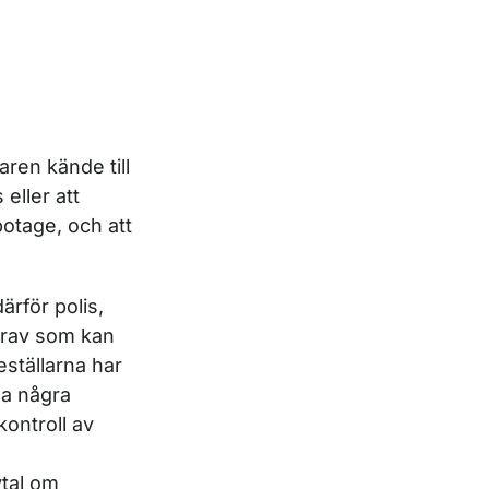
aren kände till
 eller att
otage, och att
ärför polis,
krav som kan
eställarna har
na några
ontroll av
vtal om