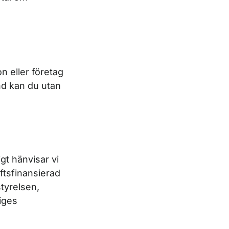
n eller företag
tånd kan du utan
igt hänvisar vi
iftsfinansierad
tyrelsen,
iges