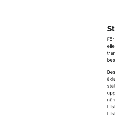
S
För
ell
tra
bes
Bes
åkl
stä
upp
när
til
til