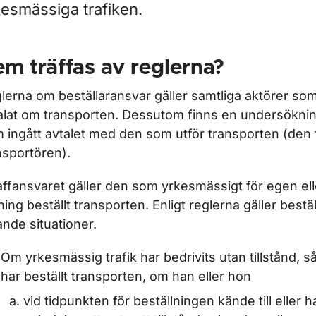
kesmässiga trafiken.
r Kör- och vilotider
m träffas av reglerna?
ör Färdskrivare
lerna om beställaransvar gäller samtliga aktörer som
ör Vägarbetstid
alat om transporten. Dessutom finns en undersökning
 ingått avtalet med den som utför transporten (den 
nsportören).
affansvaret gäller den som yrkesmässigt för egen el
ör Biluthyrning
ning beställt transporten. Enligt reglerna gäller bestä
jande situationer.
r Ansök om att söka uppgifter i vägtrafikregistret
Om yrkesmässig trafik har bedrivits utan tillstånd,
har beställt transporten, om han eller hon
vid tidpunkten för beställningen kände till eller h