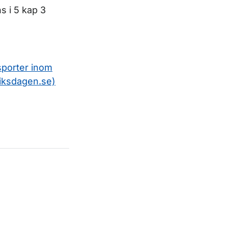
s i 5 kap 3
sporter inom
iksdagen.se)