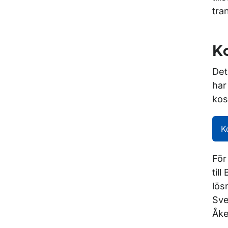
tra
Ko
Det
har
kos
Ko
För
til
lös
Sve
Åke