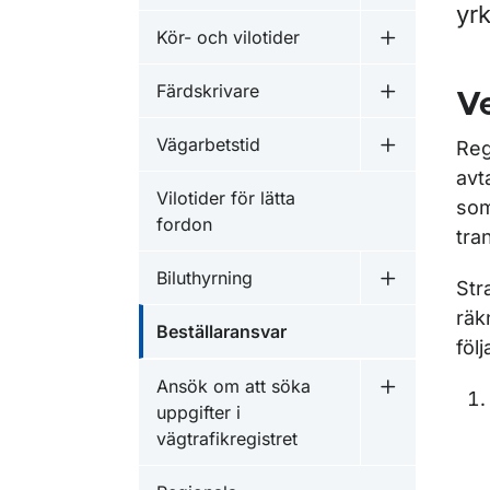
yr
Kör- och vilotider
Undermeny fö
Färdskrivare
Ve
Undermeny f
Vägarbetstid
Reg
Undermeny f
avt
Vilotider för lätta
som
fordon
tra
Biluthyrning
Str
Undermeny f
räk
Beställaransvar
föl
Ansök om att söka
Undermeny fö
uppgifter i
vägtrafikregistret