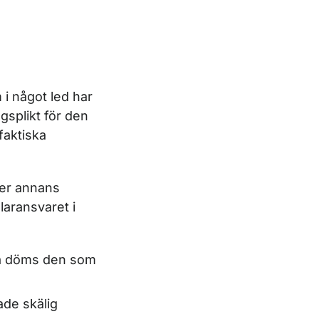
 i något led har
splikt för den
faktiska
ler annans
llaransvaret i
 så döms den som
ade skälig