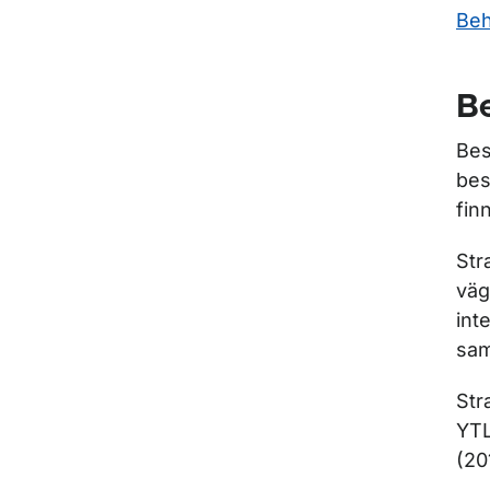
Beh
B
Bes
bes
fin
Str
väg
int
sam
Str
YTL
(20