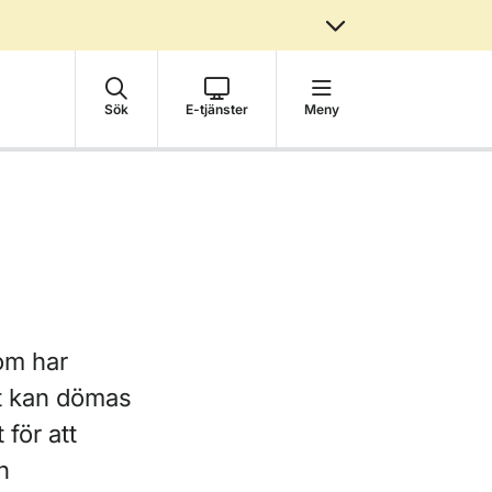
Sök
E-tjänster
Meny
om har
rt kan dömas
 för att
n