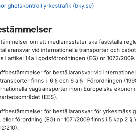
örighetskontroll yrkestrafik (bky.se)
estämmelser
tämmelser om att medlemsstater ska fastställa regl
tällaransvar vid internationella transporter och cab
ns i artikel 14a i godsförordningen (EG) nr 1072/2009.
affbestämmelser för beställaransvar vid internationel
transporter finns i 6 § och 6 a § i Förordningen (19
ernationella vägtransporter inom Europeiska ekonom
arbetsområdet (EES).
affbestämmelser för beställaransvar för yrkesmässig t
 eller förordning (EG) nr 1071/2009 finns i 5 kap 2 § 
12:210).