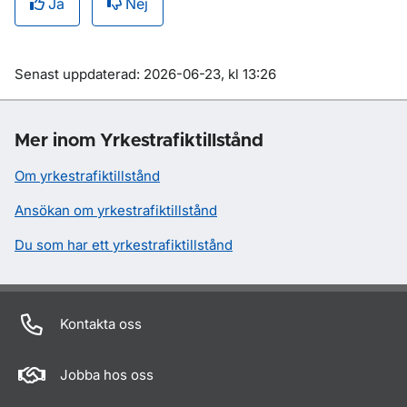
Ja
Nej
Om sidan
Senast uppdaterad: 2026-06-23, kl 13:26
Mer inom Yrkestrafiktillstånd
Om yrkestrafiktillstånd
Ansökan om yrkestrafiktillstånd
Du som har ett yrkestrafiktillstånd
Kontakta oss
Jobba hos oss